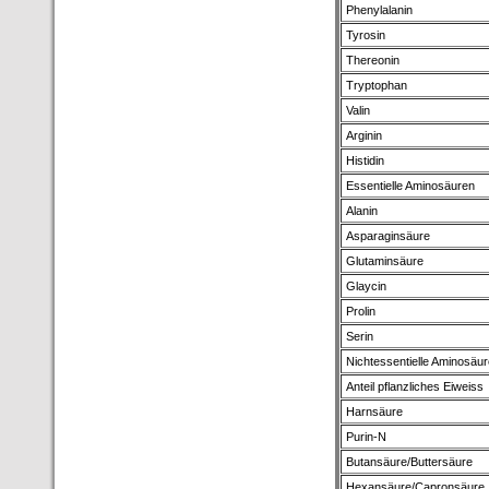
Phenylalanin
Tyrosin
Thereonin
Tryptophan
Valin
Arginin
Histidin
Essentielle Aminosäuren
Alanin
Asparaginsäure
Glutaminsäure
Glaycin
Prolin
Serin
Nichtessentielle Aminosäu
Anteil pflanzliches Eiweiss
Harnsäure
Purin-N
Butansäure/Buttersäure
Hexansäure/Capronsäure