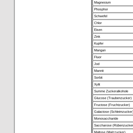
Magnesium
Phosphor
Schwefel
Chlor
Eisen
Zink
Kupfer
Mangan
Fluor
Jod
Mannit
Sorbit
Xylit
Summe Zuckeralkohole
Glucose (Traubenzucker)
Fructose (Fruchtzucker)
Galactose (Schleimzucker
Monosaccharide
Saccharose (Rübenzucker
Maltose (Malzzucker)