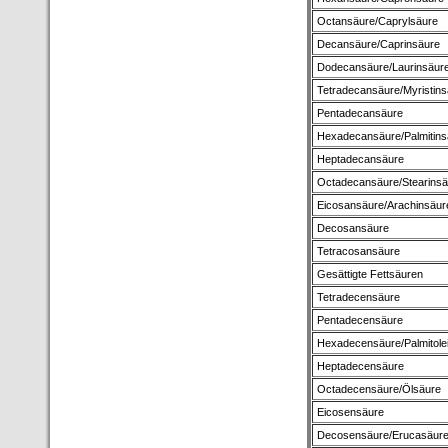
Octansäure/Caprylsäure
Decansäure/Caprinsäure
Dodecansäure/Laurinsäur
Tetradecansäure/Myristins
Pentadecansäure
Hexadecansäure/Palmitins
Heptadecansäure
Octadecansäure/Stearinsä
Eicosansäure/Arachinsäur
Decosansäure
Tetracosansäure
Gesättigte Fettsäuren
Tetradecensäure
Pentadecensäure
Hexadecensäure/Palmitole
Heptadecensäure
Octadecensäure/Ölsäure
Eicosensäure
Decosensäure/Erucasäur