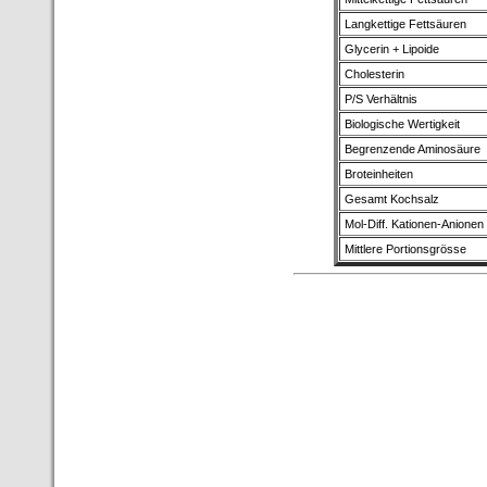
Langkettige Fettsäuren
Glycerin + Lipoide
Cholesterin
P/S Verhältnis
Biologische Wertigkeit
Begrenzende Aminosäure
Broteinheiten
Gesamt Kochsalz
Mol-Diff. Kationen-Anionen
Mittlere Portionsgrösse