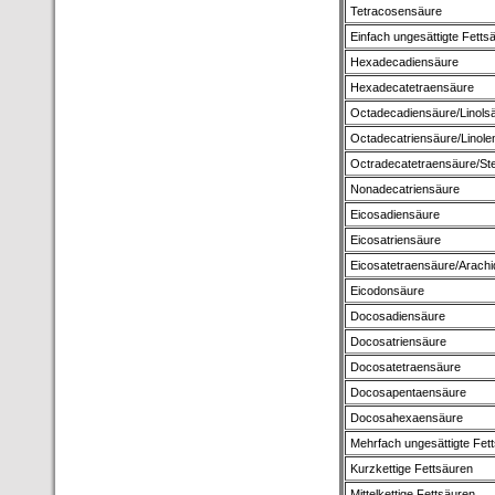
Tetracosensäure
Einfach ungesättigte Fetts
Hexadecadiensäure
Hexadecatetraensäure
Octadecadiensäure/Linols
Octadecatriensäure/Linole
Octradecatetraensäure/St
Nonadecatriensäure
Eicosadiensäure
Eicosatriensäure
Eicosatetraensäure/Arach
Eicodonsäure
Docosadiensäure
Docosatriensäure
Docosatetraensäure
Docosapentaensäure
Docosahexaensäure
Mehrfach ungesättigte Fet
Kurzkettige Fettsäuren
Mittelkettige Fettsäuren