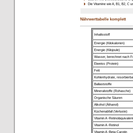
Die Vitamine wie A, B1, B2, C u
Nährwerttabelle komplett
Inhaltsstoff
Energie (Kilokalorien)
Energie (Kilojoule)
Wasser, berechnet nach F
Eiweiss (Protein)
Fett
Kohlenhydrate, resorbierb
Ballaststoffe
Mineralstoffe (Rohasche)
Organische Säuren
Alkohol (Äthanol)
Küchenabfall (Verluste)
Vitamin A -Retinoläquivalen
Vitamin A -Retinol
Vitamin A -Beta-Carotin