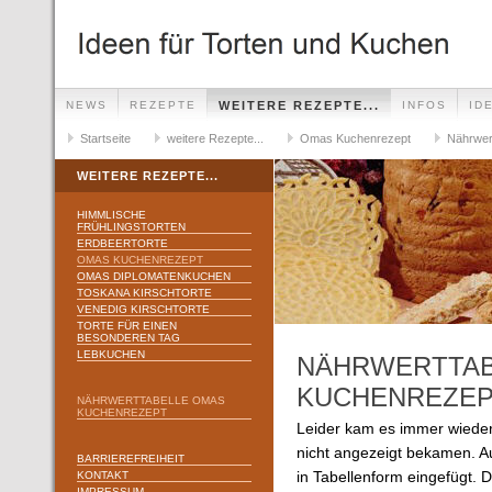
NEWS
REZEPTE
WEITERE REZEPTE...
INFOS
ID
Startseite
weitere Rezepte...
Omas Kuchenrezept
Nährwer
WEITERE REZEPTE...
HIMMLISCHE
FRÜHLINGSTORTEN
ERDBEERTORTE
OMAS KUCHENREZEPT
OMAS DIPLOMATENKUCHEN
TOSKANA KIRSCHTORTE
VENEDIG KIRSCHTORTE
TORTE FÜR EINEN
BESONDEREN TAG
LEBKUCHEN
NÄHRWERTTAB
KUCHENREZE
NÄHRWERTTABELLE OMAS
KUCHENREZEPT
Leider kam es immer wieder
nicht angezeigt bekamen. A
BARRIEREFREIHEIT
KONTAKT
in Tabellenform eingefügt. Di
IMPRESSUM