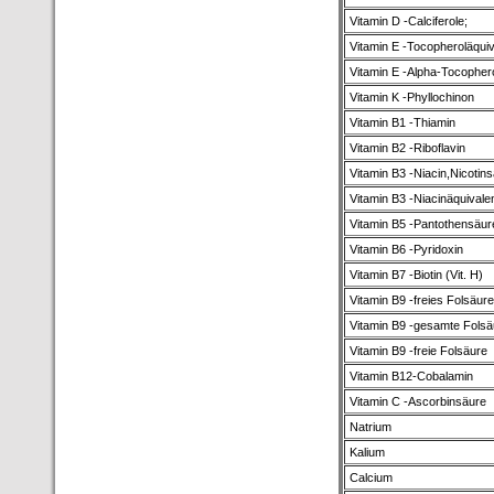
Vitamin D -Calciferole;
Vitamin E -Tocopheroläquiv
Vitamin E -Alpha-Tocopher
Vitamin K -Phyllochinon
Vitamin B1 -Thiamin
Vitamin B2 -Riboflavin
Vitamin B3 -Niacin,Nicotin
Vitamin B3 -Niacinäquivale
Vitamin B5 -Pantothensäur
Vitamin B6 -Pyridoxin
Vitamin B7 -Biotin (Vit. H)
Vitamin B9 -freies Folsäur
Vitamin B9 -gesamte Folsä
Vitamin B9 -freie Folsäure
Vitamin B12-Cobalamin
Vitamin C -Ascorbinsäure
Natrium
Kalium
Calcium