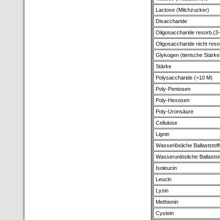
Lactose (Milchzucker)
Disaccharide
Oligosaccharide resorb.(3
Oligosaccharide nicht reso
Glykogen (tierische Stärke
Stärke
Polysaccharide (>10 M)
Poly-Pentosen
Poly-Hexosen
Poly-Uronsäure
Cellulose
Lignin
Wasserlösliche Ballaststoff
Wasserunlösliche Ballastst
Isoleucin
Leucin
Lysin
Methionin
Cystein