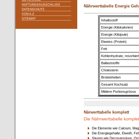
HAFTUNGSAUSSCHLUSS
Nährwerttabelle Energie Geh
DATENSCHUTZ
VON A-Z
SITEMAP
Inhaltsstoff
Energie (Kilokalorien)
Energie (Kilojoule)
Eiweiss (Protein)
Fett
Kohlenhydrate, resorbier
Ballaststoffe
Cholesterin
Broteinheiten
Gesamt Kochsalz
Mittlere Portionsgrösse
Närwerttabelle komplett
Die Nährwerttabelle komplet
Die Elemente wie Calcium, Mag
Die Energiegehalte, Eiweiß, Fet
Säuren wie Decosansäure, Orga