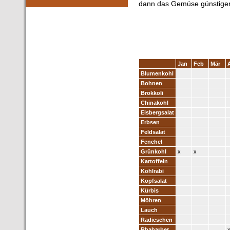
dann das Gemüse günstiger
Jan
Feb
Mär
Blumenkohl
Bohnen
Brokkoli
Chinakohl
Eisbergsalat
Erbsen
Feldsalat
Fenchel
Grünkohl
x
x
Kartoffeln
Kohlrabi
Kopfsalat
Kürbis
Möhren
Lauch
Radieschen
Rhabarber