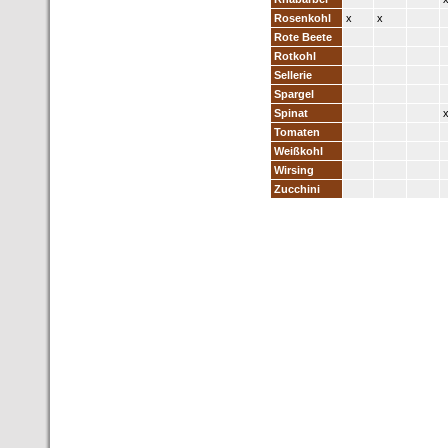
Rosenkohl
x
x
Rote Beete
Rotkohl
Sellerie
Spargel
Spinat
Tomaten
Weißkohl
Wirsing
Zucchini