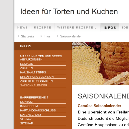
NEWS
REZEPTE
WEITERE REZEPTE...
INFOS
ID
Startseite
Infos
Saisonkalender
INFOS
MASSEINHEITEN UND DEREN A
BKÜRZUNGEN
LEXIKON
ZUTATEN
HAUSHALTSTIPPS
ERNÄHRUNGSLEXIKON
ZUBEREITUNGSARTEN
SAISONKALENDER
SAISONKALEN
BARRIEREFREIHEIT
KONTAKT
Gemüse Saisonkalender
IMPRESSUM
HAFTUNGSAUSSCHLUSS
Eine Übersicht von Freil
DATENSCHUTZ
Dadurch besteht die Möglich
VON A-Z
SITEMAP
Gemüse-Hauptsaison zu er