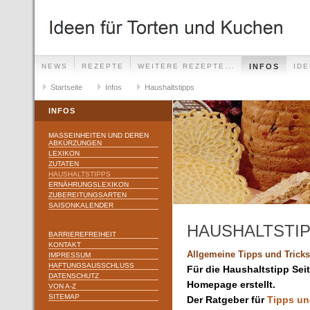
NEWS
REZEPTE
WEITERE REZEPTE...
INFOS
ID
Startseite
Infos
Haushaltstipps
INFOS
MASSEINHEITEN UND DEREN A
BKÜRZUNGEN
LEXIKON
ZUTATEN
HAUSHALTSTIPPS
ERNÄHRUNGSLEXIKON
ZUBEREITUNGSARTEN
SAISONKALENDER
HAUSHALTSTI
BARRIEREFREIHEIT
KONTAKT
Allgemeine Tipps und Tricks
IMPRESSUM
HAFTUNGSAUSSCHLUSS
Für die Haushaltstipp Sei
DATENSCHUTZ
Homepage erstellt.
VON A-Z
SITEMAP
Der Ratgeber für
Tipps un