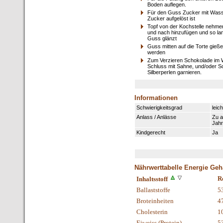
Boden auflegen.
Für den Guss Zucker mit Wasse
Zucker aufgelöst ist
Topf von der Kochstelle nehme
und nach hinzufügen und so la
Guss glänzt
Guss mitten auf die Torte gieß
werden
Zum Verzieren Schokolade im 
Schluss mit Sahne, und/oder S
Silberperlen garnieren.
Informationen
Schwierigkeitsgrad
leich
Anlass / Anlässe
Zu a
Jahr
Kindgerecht
Ja
Nährwerttabelle Energie Geh
R
Inhaltsstoff
Ballaststoffe
5
Broteinheiten
4
Cholesterin
1
Eiweiss (Protein)
5