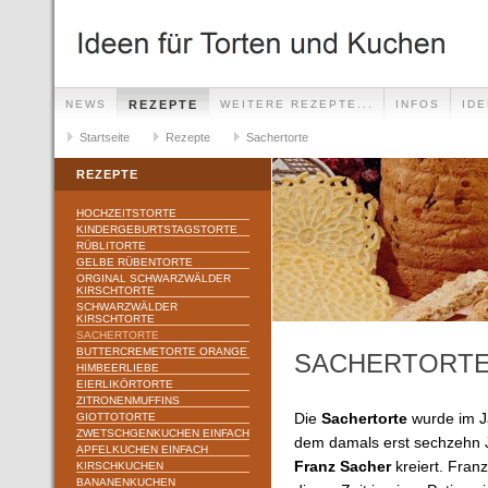
NEWS
REZEPTE
WEITERE REZEPTE...
INFOS
ID
Startseite
Rezepte
Sachertorte
REZEPTE
HOCHZEITSTORTE
KINDERGEBURTSTAGSTORTE
RÜBLITORTE
GELBE RÜBENTORTE
ORGINAL SCHWARZWÄLDER
KIRSCHTORTE
SCHWARZWÄLDER
KIRSCHTORTE
SACHERTORTE
BUTTERCREMETORTE ORANGE
SACHERTORT
HIMBEERLIEBE
EIERLIKÖRTORTE
ZITRONENMUFFINS
GIOTTOTORTE
Die
Sachertorte
wurde im J
ZWETSCHGENKUCHEN EINFACH
dem damals erst sechzehn J
APFELKUCHEN EINFACH
Franz Sacher
kreiert. Fran
KIRSCHKUCHEN
BANANENKUCHEN