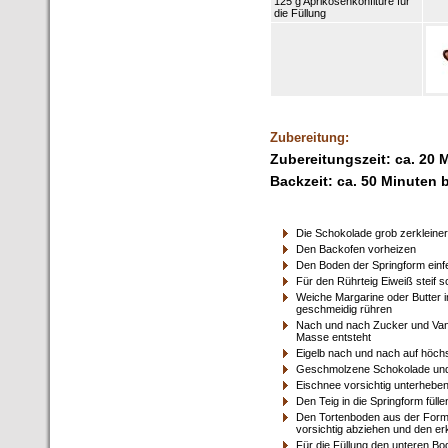
125 g Aprikosenkonfitüre für
die Füllung
Zubereitung:
Zubereitungszeit: ca. 20 
Backzeit: ca. 50 Minuten 
Die Schokolade grob zerklein
Den Backofen vorheizen
Den Boden der Springform einf
Für den Rührteig Eiweiß steif 
Weiche Margarine oder Butter 
geschmeidig rühren
Nach und nach Zucker und Vani
Masse entsteht
Eigelb nach und nach auf höchs
Geschmolzene Schokolade und S
Eischnee vorsichtig unterhebe
Den Teig in die Springform füll
Den Tortenboden aus der Form 
vorsichtig abziehen und den e
Für die Füllung den unteren Bo