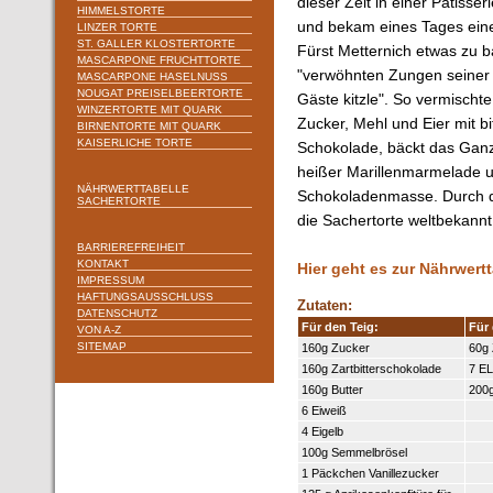
dieser Zeit in einer Patisse
HIMMELSTORTE
und bekam eines Tages ein
LINZER TORTE
ST. GALLER KLOSTERTORTE
Fürst Metternich etwas zu 
MASCARPONE FRUCHTTORTE
"verwöhnten Zungen seiner
MASCARPONE HASELNUSS
NOUGAT PREISELBEERTORTE
Gäste kitzle". So vermischte 
WINZERTORTE MIT QUARK
Zucker, Mehl und Eier mit bi
BIRNENTORTE MIT QUARK
KAISERLICHE TORTE
Schokolade, bäckt das Ganze
heißer Marillenmarmelade un
NÄHRWERTTABELLE
Schokoladenmasse. Durch d
SACHERTORTE
die Sachertorte weltbekannt
BARRIEREFREIHEIT
KONTAKT
Hier geht es zur Nährwertt
IMPRESSUM
HAFTUNGSAUSSCHLUSS
Zutaten:
DATENSCHUTZ
Für den Teig:
Für
VON A-Z
SITEMAP
160g Zucker
60g
160g Zartbitterschokolade
7 E
160g Butter
200g
6 Eiweiß
4 Eigelb
100g Semmelbrösel
1 Päckchen Vanillezucker