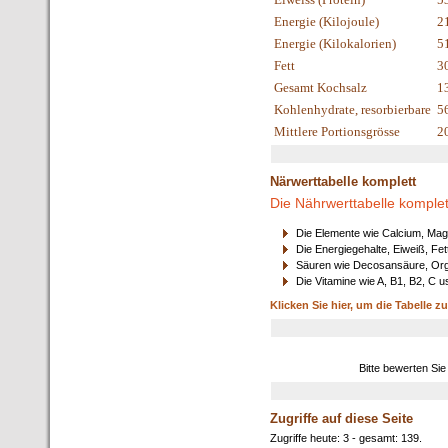
Energie (Kilojoule)
2
Energie (Kilokalorien)
5
Fett
3
Gesamt Kochsalz
1
Kohlenhydrate, resorbierbare
5
Mittlere Portionsgrösse
2
Närwerttabelle komplett
Die Nährwerttabelle komplet
Die Elemente wie Calcium, Mag
Die Energiegehalte, Eiweiß, Fet
Säuren wie Decosansäure, Orga
Die Vitamine wie A, B1, B2, C u
Klicken Sie hier, um die Tabelle z
Bitte bewerten Sie
Zugriffe auf diese Seite
Zugriffe heute: 3 - gesamt: 139.