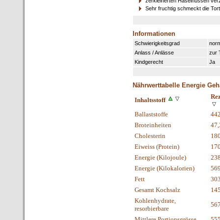
zerkleinerten Haselnüssen ver
Sehr fruchtig schmeckt die Tort
Informationen
Schwierigkeitsgrad
norm
Anlass / Anlässe
zur 
Kindgerecht
Ja
Nährwerttabelle Energie Geh
Rez
Inhaltsstoff
Ballaststoffe
44
Broteinheiten
47,
Cholesterin
18
Eiweiss (Protein)
17
Energie (Kilojoule)
23
Energie (Kilokalorien)
56
Fett
30
Gesamt Kochsalz
145
Kohlenhydrate,
56
resorbierbare
Mittlere Portionsgrösse
55