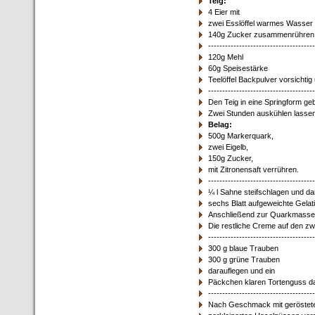
Teig:
4 Eier mit
zwei Esslöffel warmes Wasser
140g Zucker zusammenrühren
--------------------------------------
120g Mehl
60g Speisestärke
Teelöffel Backpulver vorsichti
--------------------------------------
Den Teig in eine Springform ge
Zwei Stunden auskühlen lassen
Belag:
500g Markerquark,
zwei Eigelb,
150g Zucker,
mit Zitronensaft verrühren.
--------------------------------------
¼ l Sahne steifschlagen und da
sechs Blatt aufgeweichte Gelat
Anschließend zur Quarkmasse g
Die restliche Creme auf den z
--------------------------------------
300 g blaue Trauben
300 g grüne Trauben
darauflegen und ein
Päckchen klaren Tortenguss da
--------------------------------------
Nach Geschmack mit geröstete