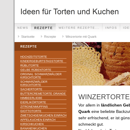
NEWS
REZEPTE
WEITERE REZEPTE...
INFOS
ID
Startseite
Rezepte
Winzertorte mit Quark
REZEPTE
HOCHZEITSTORTE
KINDERGEBURTSTAGSTORTE
RÜBLITORTE
GELBE RÜBENTORTE
ORGINAL SCHWARZWÄLDER
KIRSCHTORTE
SCHWARZWÄLDER
KIRSCHTORTE
SACHERTORTE
BUTTERCREMETORTE ORANGE
WINZERTORTE
HIMBEERLIEBE
EIERLIKÖRTORTE
Vor allem in
ländlichen Geb
ZITRONENMUFFINS
GIOTTOTORTE
Quark
eine beliebte Backzut
ZWETSCHGENKUCHEN EINFACH
sehr erfrischend, er ist güns
APFELKUCHEN EINFACH
schmeckt gut.
KIRSCHKUCHEN
BANANENKUCHEN