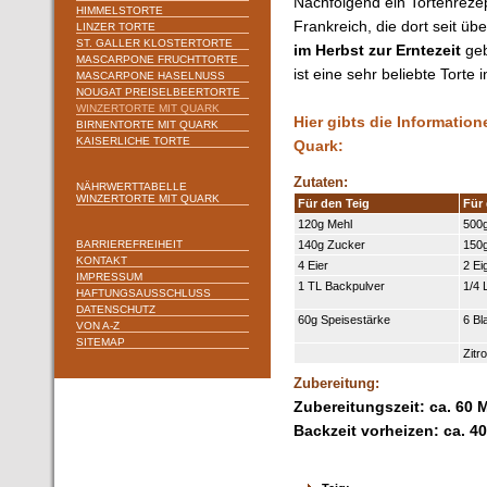
Nachfolgend ein Tortenreze
HIMMELSTORTE
Frankreich, die dort seit üb
LINZER TORTE
ST. GALLER KLOSTERTORTE
im Herbst zur Erntezeit
geb
MASCARPONE FRUCHTTORTE
ist eine sehr beliebte Tort
MASCARPONE HASELNUSS
NOUGAT PREISELBEERTORTE
WINZERTORTE MIT QUARK
Hier gibts die Information
BIRNENTORTE MIT QUARK
KAISERLICHE TORTE
Quark:
Zutaten:
NÄHRWERTTABELLE
WINZERTORTE MIT QUARK
Für den Teig
Für 
120g Mehl
500
BARRIEREFREIHEIT
140g Zucker
150
KONTAKT
4 Eier
2 Ei
IMPRESSUM
1 TL Backpulver
1/4 
HAFTUNGSAUSSCHLUSS
DATENSCHUTZ
60g Speisestärke
6 Bl
VON A-Z
SITEMAP
Zitr
Zubereitung:
Zubereitungszeit: ca. 60 
Backzeit vorheizen: ca. 4