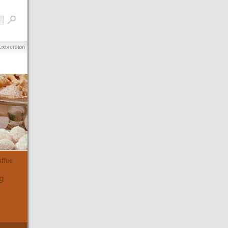
extversion
ffee
g