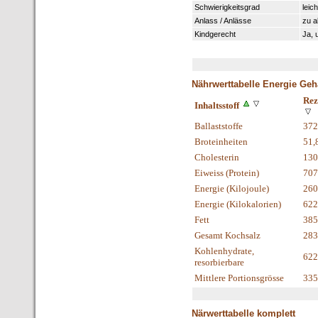
Schwierigkeitsgrad
leich
Anlass / Anlässe
zu a
Kindgerecht
Ja, 
Nährwerttabelle Energie Geh
Rez
Inhaltsstoff
Ballaststoffe
372
Broteinheiten
51,
Cholesterin
130
Eiweiss (Protein)
707
Energie (Kilojoule)
260
Energie (Kilokalorien)
622
Fett
385
Gesamt Kochsalz
283
Kohlenhydrate,
622
resorbierbare
Mittlere Portionsgrösse
335
Närwerttabelle komplett