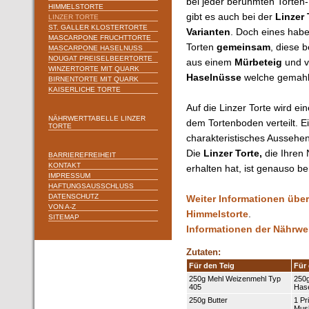
bei jeder berühmten Torten
HIMMELSTORTE
gibt es auch bei der
Linzer 
LINZER TORTE
ST. GALLER KLOSTERTORTE
Varianten
. Doch eines habe
MASCARPONE FRUCHTTORTE
Torten
gemeinsam
, diese 
MASCARPONE HASELNUSS
NOUGAT PREISELBEERTORTE
aus einem
Mürbeteig
und v
WINZERTORTE MIT QUARK
Haselnüsse
welche gemahl
BIRNENTORTE MIT QUARK
KAISERLICHE TORTE
Auf die Linzer Torte wird ei
NÄHRWERTTABELLE LINZER
dem
Tortenboden verteilt. Ei
TORTE
charakteristisches Aussehen
Die
Linzer Torte,
die Ihren
BARRIEREFREIHEIT
KONTAKT
erhalten hat, ist genauso b
IMPRESSUM
HAFTUNGSAUSSCHLUSS
DATENSCHUTZ
Weiter Informationen über
VON A-Z
Himmelstorte
.
SITEMAP
Informationen der Nährwert
Zutaten:
Für den Teig
Für 
250g Mehl Weizenmehl Typ
250
405
Has
250g Butter
1 Pr
Mus