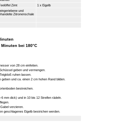
Teelöffel Zimt
1 x Eigelb
feingeriebene und
handelte Zitronenschale
Minuten
0 Minuten bei 180°C
esser von 28 cm einfetten.
ne Schüssel geben und vermengen.
 Teigkloß ruhen lassen.
rm geben und ca. einen 2 cm hohen Rand bilden.
ortenboden bestreichen.
5-6 mm dick) und in 10 bis 12 Streifen rädeln.
flegen.
 Gabel verzieren.
nen geschlagenes Eigelb bestrichen werden.