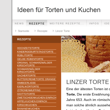
NEWS
REZEPTE
WEITERE REZEPTE...
INFOS
ID
Startseite
Rezepte
Linzer Torte
REZEPTE
HOCHZEITSTORTE
KINDERGEBURTSTAGSTORTE
RÜBLITORTE
GELBE RÜBENTORTE
ORGINAL SCHWARZWÄLDER
KIRSCHTORTE
SCHWARZWÄLDER
KIRSCHTORTE
SACHERTORTE
BUTTERCREMETORTE ORANGE
LINZER TORTE
HIMBEERLIEBE
EIERLIKÖRTORTE
Eine der ältesten Torten ist 
ZITRONENMUFFINS
GIOTTOTORTE
Torte.
Die erste Erwähnung 
ZWETSCHGENKUCHEN EINFACH
Jahre 653. Auch im römisch
APFELKUCHEN EINFACH
man solche ähnlich aussehe
KIRSCHKUCHEN
BANANENKUCHEN