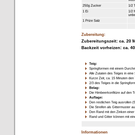
250g Zucker
1/2 
1 Ei
1/2 
unbe
1 Prize Salz
Zubereitung:
Zubereitungszeit: ca. 20 
Backzeit vorheizen: ca. 4
Teig:
Springformen mit einem Durchm
Alle Zutaten des Teiges in ei
Kurze Zeit, ca. 15 Minuten den
2/3 des Teiges in die Springfo
Belag:
Die Himbeerkonfitüre auf den T
Auflage:
Den restlichen Teig ausrollen (
Die Streifen als Gittermuster au
Den Rand mit den Zinken einer
Rand und Gitter können mit ei
Informationen