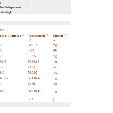
t
llen Gelegenheiten
unbedingt
alt
ept (12 Stücke)
Tortenstück
Einheit
20
3101,67
mg
86
4,32
BE
2
108,5
mg
62,5
5896,88
mg
77
2173,08
kJ
8,6
519,05
kcal
637,5
32136,46
mg
,4
23,62
mg
070
51839,17
mg
335
g