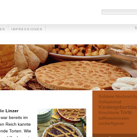
T
EEN
IMPRESSIONEN
Goldene Hochzeit
Ka
Vollautomat
Kindergeburtsta
die
Linzer
Torte
Kirschtorte
war bereits im
kaffeeautomaten
zuckerfiguren
en Reich kannte
nde Torten. Wie