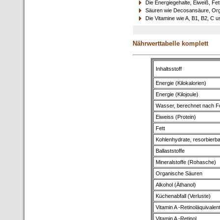
Die Energiegehalte, Eiweiß, Fet
Säuren wie Decosansäure, Orga
Die Vitamine wie A, B1, B2, C u
Nährwerttabelle komplett
Inhaltsstoff
Energie (Kilokalorien)
Energie (Kilojoule)
Wasser, berechnet nach F
Eiweiss (Protein)
Fett
Kohlenhydrate, resorbierb
Ballaststoffe
Mineralstoffe (Rohasche)
Organische Säuren
Alkohol (Äthanol)
Küchenabfall (Verluste)
Vitamin A -Retinoläquivalen
Vitamin A -Retinol