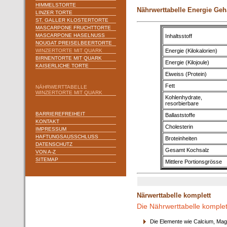
HIMMELSTORTE
Nährwerttabelle Energie Geh
LINZER TORTE
ST. GALLER KLOSTERTORTE
MASCARPONE FRUCHTTORTE
MASCARPONE HASELNUSS
Inhaltsstoff
NOUGAT PREISELBEERTORTE
WINZERTORTE MIT QUARK
Energie (Kilokalorien)
BIRNENTORTE MIT QUARK
Energie (Kilojoule)
KAISERLICHE TORTE
Eiweiss (Protein)
Fett
NÄHRWERTTABELLE
WINZERTORTE MIT QUARK
Kohlenhydrate,
resorbierbare
BARRIEREFREIHEIT
Ballaststoffe
KONTAKT
Cholesterin
IMPRESSUM
HAFTUNGSAUSSCHLUSS
Broteinheiten
DATENSCHUTZ
Gesamt Kochsalz
VON A-Z
SITEMAP
Mittlere Portionsgrösse
Närwerttabelle komplett
Die Nährwerttabelle komplet
Die Elemente wie Calcium, Mag