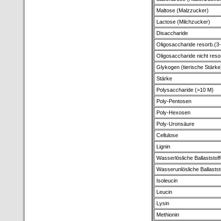
Maltose (Malzzucker)
Lactose (Milchzucker)
Disaccharide
Oligosaccharide resorb.(3
Oligosaccharide nicht reso
Glykogen (tierische Stärke
Stärke
Polysaccharide (>10 M)
Poly-Pentosen
Poly-Hexosen
Poly-Uronsäure
Cellulose
Lignin
Wasserlösliche Ballaststoff
Wasserunlösliche Ballastst
Isoleucin
Leucin
Lysin
Methionin