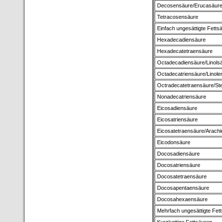
Decosensäure/Erucasäur
Tetracosensäure
Einfach ungesättigte Fetts
Hexadecadiensäure
Hexadecatetraensäure
Octadecadiensäure/Linols
Octadecatriensäure/Linole
Octradecatetraensäure/St
Nonadecatriensäure
Eicosadiensäure
Eicosatriensäure
Eicosatetraensäure/Arach
Eicodonsäure
Docosadiensäure
Docosatriensäure
Docosatetraensäure
Docosapentaensäure
Docosahexaensäure
Mehrfach ungesättigte Fet