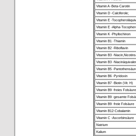
Vitamin A -Beta-Carotin
Vitamin D -Calciferole;
Vitamin E -Tocopheroläquiv
Vitamin E -Alpha-Tocopher
Vitamin K -Phyllochinon
Vitamin B1 -Thiamin
Vitamin B2 -Riboflavin
Vitamin B3 -Niacin,Nicotin
Vitamin B3 -Niacinäquivale
Vitamin B5 -Pantothensäur
Vitamin B6 -Pyridoxin
Vitamin B7 -Biotin (Vit. H)
Vitamin B9 -freies Folsäur
Vitamin B9 -gesamte Folsä
Vitamin B9 -freie Folsäure
Vitamin B12-Cobalamin
Vitamin C -Ascorbinsäure
Natrium
Kalium