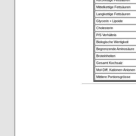
Kurzkettige Fettsäuren
Mittelkettige Fettsäuren
Langkettige Fettsäuren
Glycerin + Lipoide
Cholesterin
P/S Verhältnis
Biologische Wertigkeit
Begrenzende Aminosäure
Broteinheiten
Gesamt Kochsalz
Mol-Diff. Kationen-Anionen
Mittlere Portionsgrösse