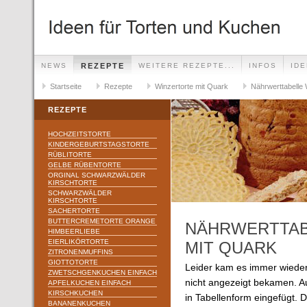
NEWS
REZEPTE
WEITERE REZEPTE...
INFOS
ID
Startseite
Rezepte
Winzertorte mit Quark
Nährwerttabelle 
REZEPTE
HOCHZEITSTORTE
KINDERGEBURTSTAGSTORTE
RÜBLITORTE
GELBE RÜBENTORTE
ORGINAL SCHWARZWÄLDER
KIRSCHTORTE
SCHWARZWÄLDER
KIRSCHTORTE
SACHERTORTE
BUTTERCREMETORTE ORANGE
NÄHRWERTTAB
HIMBEERLIEBE
EIERLIKÖRTORTE
MIT QUARK
ZITRONENMUFFINS
GIOTTOTORTE
Leider kam es immer wieder
ZWETSCHGENKUCHEN EINFACH
nicht angezeigt bekamen. A
APFELKUCHEN EINFACH
KIRSCHKUCHEN
in Tabellenform eingefügt. Di
BANANENKUCHEN