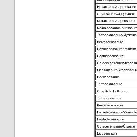
Hexansäure/Capronsäure
Octansäure/Caprylsäure
Decansäure/Caprinsäure
Dodecansäure/Laurinsäur
Tetradecansäure/Myristins
Pentadecansäure
Hexadecansäure/Palmitins
Heptadecansäure
Octadecansäure/Stearinsä
Eicosansäure/Arachinsäur
Decosansäure
Tetracosansäure
Gesättigte Fettsäuren
Tetradecensäure
Pentadecensäure
Hexadecensäure/Palmitole
Heptadecensäure
Octadecensäure/Ölsäure
Eicosensäure