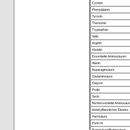
Cystein
Phenylalanin
Tyrosin
Thereonin
Tryptophan
Valin
Arginin
Histidin
Essentielle Aminosäuren
Alanin
Asparaginsäure
Glutaminsäure
Glaycin
Prolin
Serin
Nichtessentielle Aminosäu
Anteil pflanzliches Eiweiss
Harnsäure
Purin-N
Butansäure/Buttersäure