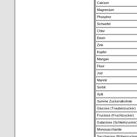
Calcium
Magnesium
Phosphor
Schwefel
Chlor
Eisen
Zink
Kupfer
Mangan
Fluor
Jod
Mannit
Sorbit
Xylit
Summe Zuckeralkohole
Glucose (Traubenzucker)
Fructose (Fruchtzucker)
Galactose (Schleimzucker
Monosaccharide
Saccharose (Rübenzucker