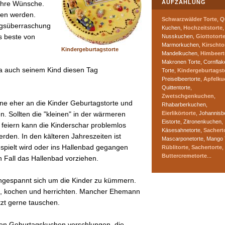
AUFZÄHLUNG
 Ihre Wünsche.
sen werden.
Schwarzwälder Torte
, Q
tagsüberraschung
Kuchen,
Hochzeitstorte
,
s beste von
Nusskuchen,
Giottotort
Marmorkuchen,
Kirschto
Kindergeburtagstorte
Mandelkuchen,
Himbeert
Makronen Torte, Cornflak
 ja auch seinem Kind diesen Tag
Torte,
Kindergeburtagst
Preiselbeertorte,
Apfelku
Quittentorte,
Zwetschgenkuchen
,
e eher an die Kinder Geburtagstorte und
Rhabarberkuchen,
Eierlikörtorte
, Johannisb
. Sollten die "kleinen" in der wärmeren
Eistorte, Zitronenkuchen,
 feiern kann die Kinderschar problemlos
Käsesahnetorte,
Sachert
rden. In den kälteren Jahreszeiten ist
Mascarponetorte, Mango 
pielt wird oder ins Hallenbad gegangen
Rüblitorte
,
Sachertorte
,
Buttercremetorte
...
n Fall das Hallenbad vorziehen.
ingespannt sich um die Kinder zu kümmern.
, kochen und herrichten. Mancher Ehemann
zt gerne tauschen.
en Geburtagskuchen verschlungen, die