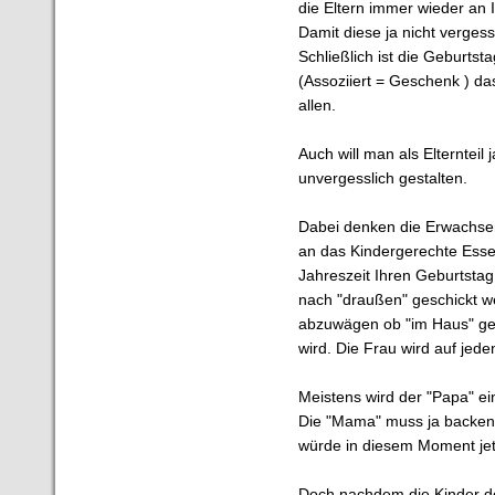
die Eltern immer wieder an
Damit diese ja nicht verges
Schließlich ist die Geburts
(Assoziiert = Geschenk ) da
allen.
Auch will man als Elternteil
unvergesslich gestalten.
Dabei denken die Erwachsen
an das Kindergerechte Essen
Jahreszeit Ihren Geburtstag
nach "draußen" geschickt we
abzuwägen ob "im Haus" ges
wird. Die Frau wird auf jede
Meistens wird der "Papa" e
Die "Mama" muss ja backen
würde in diesem Moment jet
Doch nachdem die Kinder d