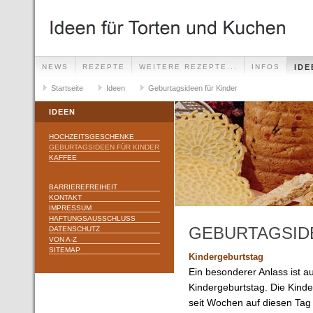
NEWS
REZEPTE
WEITERE REZEPTE...
INFOS
IDE
Startseite
Ideen
Geburtagsideen für Kinder
IDEEN
HOCHZEITSGESCHENKE
GEBURTAGSIDEEN FÜR KINDER
KAFFEE
BARRIEREFREIHEIT
KONTAKT
IMPRESSUM
HAFTUNGSAUSSCHLUSS
GEBURTAGSID
DATENSCHUTZ
VON A-Z
SITEMAP
Kindergeburtstag
Ein besonderer Anlass ist au
Kindergeburtstag. Die Kinde
seit Wochen auf diesen Tag