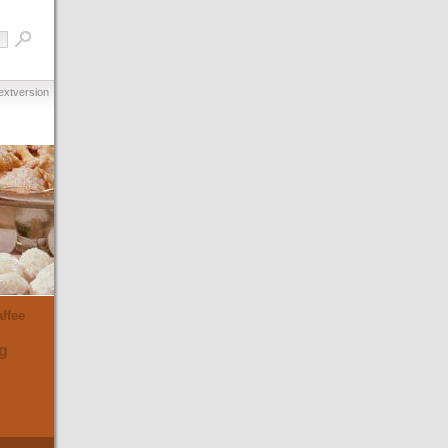
extversion
ffee
g