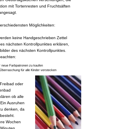
tion mit Tortenresten und Fruchtsäften
 angesagt.
 verschiedensten Möglichkeiten:
 werden keine Handgeschrieben Zettel
s nächsten Kontrollpunktes erklären,
bilder des nächsten Kontrollpunktes.
beachten:
r neue Farbpatronen zu kaufen
 Überraschung für alle Kinder verstecken
 Freibad oder
lenbad
lären ob alle
Ein Ausruhen
 zu denken, da
 besteht.
ere Wochen
3 Minuten