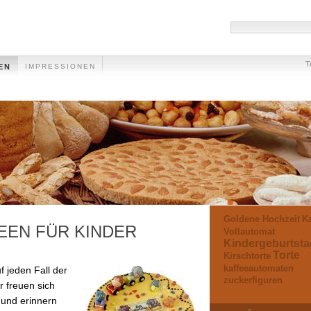
T
EN
IMPRESSIONEN
Goldene Hochzeit
Ka
EEN FÜR KINDER
Vollautomat
Kindergeburtsta
Torte
Kirschtorte
kaffeeautomaten
f jeden Fall der
zuckerfiguren
r freuen sich
 und erinnern