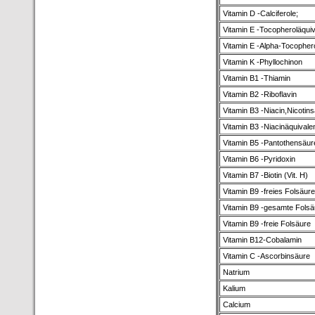
Vitamin D -Calciferole;
Vitamin E -Tocopheroläquiv
Vitamin E -Alpha-Tocopher
Vitamin K -Phyllochinon
Vitamin B1 -Thiamin
Vitamin B2 -Riboflavin
Vitamin B3 -Niacin,Nicotin
Vitamin B3 -Niacinäquivale
Vitamin B5 -Pantothensäur
Vitamin B6 -Pyridoxin
Vitamin B7 -Biotin (Vit. H)
Vitamin B9 -freies Folsäur
Vitamin B9 -gesamte Folsä
Vitamin B9 -freie Folsäure
Vitamin B12-Cobalamin
Vitamin C -Ascorbinsäure
Natrium
Kalium
Calcium