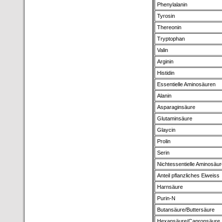
Phenylalanin
Tyrosin
Thereonin
Tryptophan
Valin
Arginin
Histidin
Essentielle Aminosäuren
Alanin
Asparaginsäure
Glutaminsäure
Glaycin
Prolin
Serin
Nichtessentielle Aminosäu
Anteil pflanzliches Eiweiss
Harnsäure
Purin-N
Butansäure/Buttersäure
Hexansäure/Capronsäure