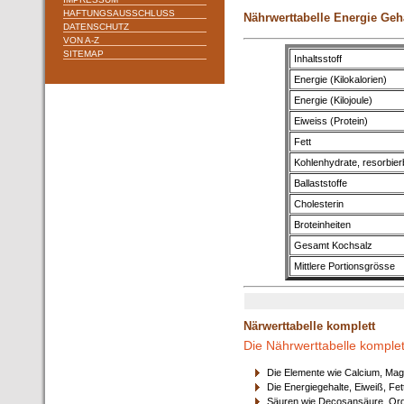
HAFTUNGSAUSSCHLUSS
Nährwerttabelle Energie Geh
DATENSCHUTZ
VON A-Z
SITEMAP
Inhaltsstoff
Energie (Kilokalorien)
Energie (Kilojoule)
Eiweiss (Protein)
Fett
Kohlenhydrate, resorbier
Ballaststoffe
Cholesterin
Broteinheiten
Gesamt Kochsalz
Mittlere Portionsgrösse
Närwerttabelle komplett
Die Nährwerttabelle komplet
Die Elemente wie Calcium, Mag
Die Energiegehalte, Eiweiß, Fet
Säuren wie Decosansäure, Orga