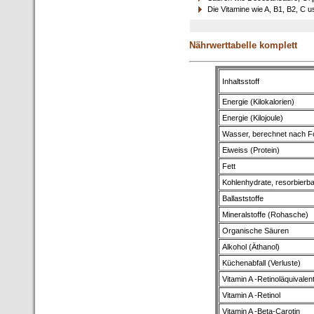
Die Vitamine wie A, B1, B2, C u
Nährwerttabelle komplett
Inhaltsstoff
Energie (Kilokalorien)
Energie (Kilojoule)
Wasser, berechnet nach F
Eiweiss (Protein)
Fett
Kohlenhydrate, resorbierb
Ballaststoffe
Mineralstoffe (Rohasche)
Organische Säuren
Alkohol (Äthanol)
Küchenabfall (Verluste)
Vitamin A -Retinoläquivalen
Vitamin A -Retinol
Vitamin A -Beta-Carotin