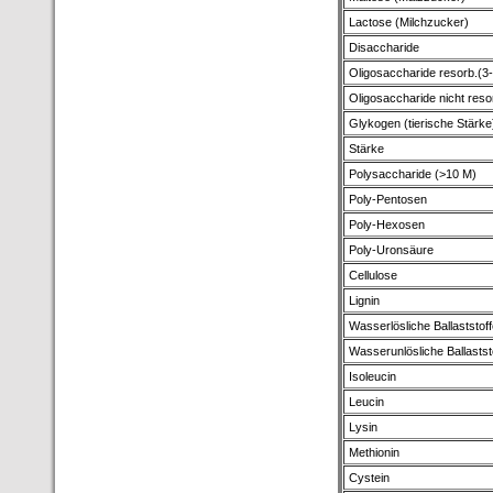
Lactose (Milchzucker)
Disaccharide
Oligosaccharide resorb.(3
Oligosaccharide nicht reso
Glykogen (tierische Stärke
Stärke
Polysaccharide (>10 M)
Poly-Pentosen
Poly-Hexosen
Poly-Uronsäure
Cellulose
Lignin
Wasserlösliche Ballaststoff
Wasserunlösliche Ballastst
Isoleucin
Leucin
Lysin
Methionin
Cystein