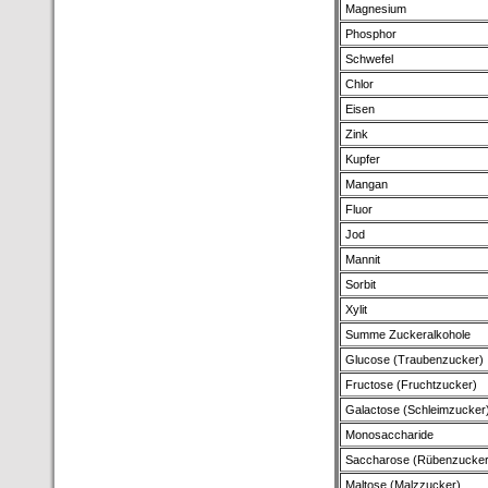
Magnesium
Phosphor
Schwefel
Chlor
Eisen
Zink
Kupfer
Mangan
Fluor
Jod
Mannit
Sorbit
Xylit
Summe Zuckeralkohole
Glucose (Traubenzucker)
Fructose (Fruchtzucker)
Galactose (Schleimzucker
Monosaccharide
Saccharose (Rübenzucker
Maltose (Malzzucker)