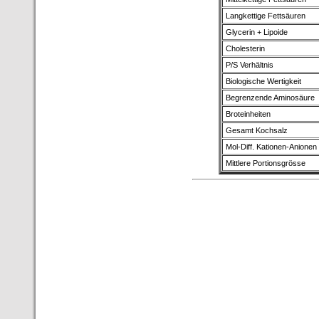
Langkettige Fettsäuren
Glycerin + Lipoide
Cholesterin
P/S Verhältnis
Biologische Wertigkeit
Begrenzende Aminosäure
Broteinheiten
Gesamt Kochsalz
Mol-Diff. Kationen-Anionen
Mittlere Portionsgrösse