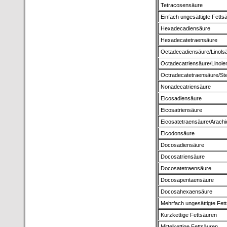
Tetracosensäure
Einfach ungesättigte Fetts
Hexadecadiensäure
Hexadecatetraensäure
Octadecadiensäure/Linols
Octadecatriensäure/Linole
Octradecatetraensäure/St
Nonadecatriensäure
Eicosadiensäure
Eicosatriensäure
Eicosatetraensäure/Arach
Eicodonsäure
Docosadiensäure
Docosatriensäure
Docosatetraensäure
Docosapentaensäure
Docosahexaensäure
Mehrfach ungesättigte Fet
Kurzkettige Fettsäuren
Mittelkettige Fettsäuren