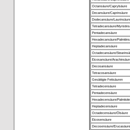
Octansäure/Caprylsäure
Decansäure/Caprinsäure
Dodecansäure/Laurinsäur
Tetradecansäure/Myristins
Pentadecansäure
Hexadecansäure/Palmitins
Heptadecansäure
Octadecansäure/Stearinsä
Eicosansäure/Arachinsäur
Decosansäure
Tetracosansäure
Gesättigte Fettsäuren
Tetradecensäure
Pentadecensäure
Hexadecensäure/Palmitole
Heptadecensäure
Octadecensäure/Ölsäure
Eicosensäure
Decosensäure/Erucasäur