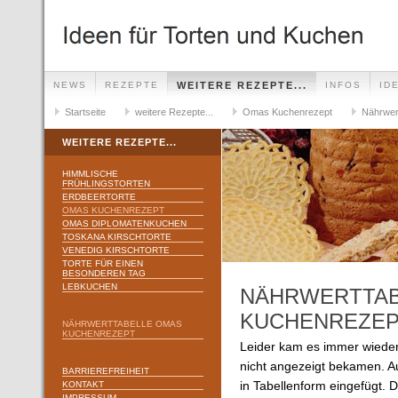
NEWS
REZEPTE
WEITERE REZEPTE...
INFOS
ID
Startseite
weitere Rezepte...
Omas Kuchenrezept
Nährwer
WEITERE REZEPTE...
HIMMLISCHE
FRÜHLINGSTORTEN
ERDBEERTORTE
OMAS KUCHENREZEPT
OMAS DIPLOMATENKUCHEN
TOSKANA KIRSCHTORTE
VENEDIG KIRSCHTORTE
TORTE FÜR EINEN
BESONDEREN TAG
LEBKUCHEN
NÄHRWERTTAB
KUCHENREZE
NÄHRWERTTABELLE OMAS
KUCHENREZEPT
Leider kam es immer wieder
nicht angezeigt bekamen. A
BARRIEREFREIHEIT
KONTAKT
in Tabellenform eingefügt. Di
IMPRESSUM