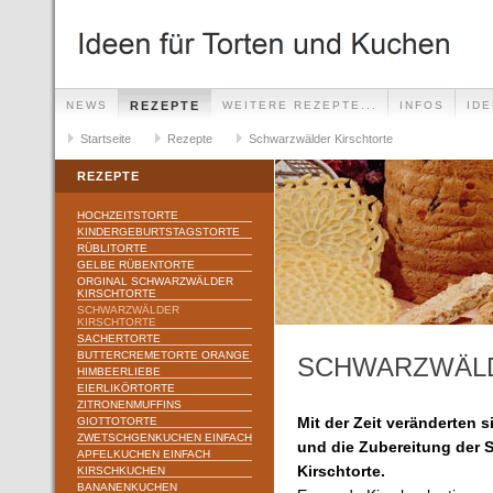
NEWS
REZEPTE
WEITERE REZEPTE...
INFOS
ID
Startseite
Rezepte
Schwarzwälder Kirschtorte
REZEPTE
HOCHZEITSTORTE
KINDERGEBURTSTAGSTORTE
RÜBLITORTE
GELBE RÜBENTORTE
ORGINAL SCHWARZWÄLDER
KIRSCHTORTE
SCHWARZWÄLDER
KIRSCHTORTE
SACHERTORTE
BUTTERCREMETORTE ORANGE
SCHWARZWÄLD
HIMBEERLIEBE
EIERLIKÖRTORTE
ZITRONENMUFFINS
GIOTTOTORTE
Mit der Zeit veränderten s
ZWETSCHGENKUCHEN EINFACH
und die Zubereitung der 
APFELKUCHEN EINFACH
Kirschtorte.
KIRSCHKUCHEN
BANANENKUCHEN