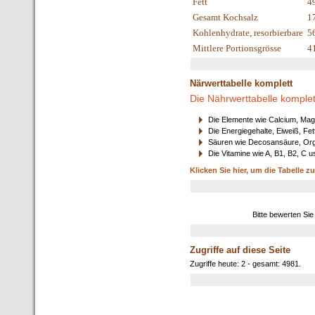
Fett
4
Gesamt Kochsalz
1
Kohlenhydrate, resorbierbare
5
Mittlere Portionsgrösse
4
Närwerttabelle komplett
Die Nährwerttabelle komplet
Die Elemente wie Calcium, Mag
Die Energiegehalte, Eiweiß, Fet
Säuren wie Decosansäure, Orga
Die Vitamine wie A, B1, B2, C u
Klicken Sie hier, um die Tabelle z
Bitte bewerten Sie
Zugriffe auf diese Seite
Zugriffe heute: 2 - gesamt: 4981.