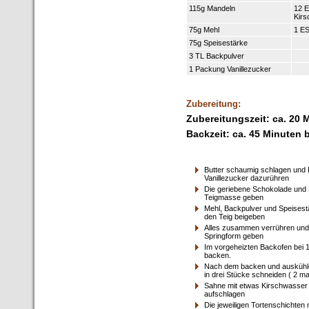
115g Mandeln
12 
Kir
75g Mehl
1 ES
75g Speisestärke
3 TL Backpulver
1 Packung Vanillezucker
Zubereitung:
Zubereitungszeit: ca. 20 
Backzeit: ca. 45 Minuten 
Butter schaumig schlagen und 
Vanillezucker dazurühren
Die geriebene Schokolade und 
Teigmasse geben
Mehl, Backpulver und Speises
den Teig beigeben
Alles zusammen verrühren und i
Springform geben
Im vorgeheizten Backofen bei 
backen.
Nach dem backen und auskühle
in drei Stücke schneiden ( 2 m
Sahne mit etwas Kirschwasser 
aufschlagen
Die jeweiligen Tortenschichten