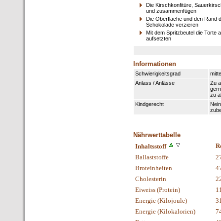
Die Kirschkonfitüre, Sauerkirs
und zusammenfügen
Die Oberfläche und den Rand d
Schokolade verzieren
Mit dem Spritzbeutel die Torte
aufsetzten
Informationen
Schwierigkeitsgrad
mitte
Anlass / Anlässe
Zu a
gern
zu a
Kindgerecht
Nein
zube
Nährwerttabelle
R
Inhaltsstoff
Ballaststoffe
2
Broteinheiten
4
Cholesterin
2
Eiweiss (Protein)
1
Energie (Kilojoule)
3
Energie (Kilokalorien)
7