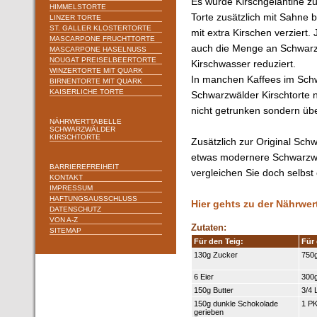
Es wurde Kirschgelantine zu
HIMMELSTORTE
Torte zusätzlich mit Sahne 
LINZER TORTE
ST. GALLER KLOSTERTORTE
mit extra Kirschen verziert
MASCARPONE FRUCHTTORTE
auch die Menge an Schwar
MASCARPONE HASELNUSS
NOUGAT PREISELBEERTORTE
Kirschwasser reduziert.
WINZERTORTE MIT QUARK
In manchen Kaffees im Schw
BIRNENTORTE MIT QUARK
KAISERLICHE TORTE
Schwarzwälder Kirschtorte n
nicht getrunken sondern übe
NÄHRWERTTABELLE
SCHWARZWÄLDER
KIRSCHTORTE
Zusätzlich zur Original Schw
etwas modernere Schwarzwä
BARRIEREFREIHEIT
vergleichen Sie doch selbst
KONTAKT
IMPRESSUM
HAFTUNGSAUSSCHLUSS
Hier gehts zu der Nährwer
DATENSCHUTZ
VON A-Z
Zutaten:
SITEMAP
Für den Teig:
Für
130g Zucker
750g
6 Eier
300g
150g Butter
3/4 
150g dunkle Schokolade
1 PK
gerieben