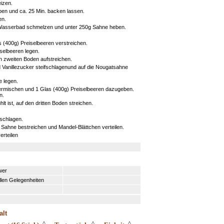
izen.
ben und ca. 25 Min. backen lassen.
en.
 Wasserbad schmelzen und unter 250g Sahne heben.
 (400g) Preiselbeeren verstreichen.
selbeeren legen.
n zweiten Boden aufstreichen.
 Vanillezucker steifschlagenund auf die Nougatsahne
e legen.
ermischen und 1 Glas (400g) Preiselbeeren dazugeben.
n.
 ist, auf den dritten Boden streichen.
 schlagen.
Sahne bestreichen und Mandel-Blättchen verteilen.
erteilen
wer
llen Gelegenheiten
alt