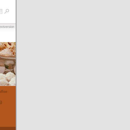
extversion
ffee
g