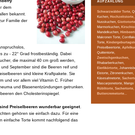
nberry
AUFZÄHLUNG
er dem
Schwarzwälder Torte
, Q
allen bekannt.
Kuchen,
Hochzeitstorte
,
zur Familie der
Nusskuchen,
Giottotort
Marmorkuchen,
Kirschto
Mandelkuchen,
Himbeert
Makronen Torte, Cornflak
Torte,
Kindergeburtagst
anspruchslos,
Preiselbeertorte,
Apfelku
Quittentorte,
s zu - 22° Grad frostbeständig. Dabei
Zwetschgenkuchen
,
äucher, die maximal 40 cm groß werden,
Rhabarberkuchen,
 und September sind die Beeren reif und
Eierlikörtorte
, Johannisb
Eistorte, Zitronenkuchen,
iselbeeren sind kleine Kraftpakete. Sie
Käsesahnetorte,
Sachert
um und vor allem viel Vitamin C. Früher
Mascarponetorte, Mango 
 Rheuma und Blasenentzündungen getrunken.
Rüblitorte
,
Sachertorte
,
lbeeren den Cholesterinspiegel.
Buttercremetorte
...
ind Preiselbeeren wunderbar geeignet
.
ichten gehören sie einfach dazu. Für eine
gen einfache Torte kommt nachfolgend das