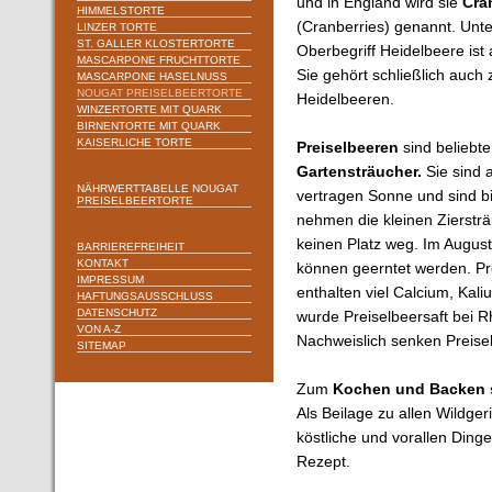
und in England wird sie
Cra
HIMMELSTORTE
(Cranberries) genannt. Unt
LINZER TORTE
ST. GALLER KLOSTERTORTE
Oberbegriff Heidelbeere ist 
MASCARPONE FRUCHTTORTE
Sie gehört schließlich auch 
MASCARPONE HASELNUSS
NOUGAT PREISELBEERTORTE
Heidelbeeren.
WINZERTORTE MIT QUARK
BIRNENTORTE MIT QUARK
KAISERLICHE TORTE
Preiselbeeren
sind beliebte
Gartensträucher.
Sie sind 
NÄHRWERTTABELLE NOUGAT
vertragen Sonne und sind bi
PREISELBEERTORTE
nehmen die kleinen Zierstr
keinen Platz weg. Im August
BARRIEREFREIHEIT
KONTAKT
können geerntet werden. Pre
IMPRESSUM
enthalten viel Calcium, Kali
HAFTUNGSAUSSCHLUSS
DATENSCHUTZ
wurde Preiselbeersaft bei
VON A-Z
Nachweislich senken Preise
SITEMAP
Zum
Kochen und Backen s
Als Beilage zu allen Wildger
köstliche und vorallen Din
Rezept.