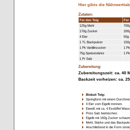
Hier gibts die Nährwerttab
Zutaten:
Für den Teig
Für 
125g Mehl
700
170g Zucker
200
4 Eier
50g 
1 TL Backpulver
150
1 Pk Vanillinzucker
1 Pk
75g Speisestärke
1 Pk
1 Pr Salz
Zubereitung:
Zubereitungszeit: ca. 40 
Backzeit vorheizen: ca. 2
Biskuit Teig:
Springform mit einem Durchmes
4 Eier vom Eigelb trennen.
Eiweiß mit ca. 4 Esslöffel Was
Prize Salz beimischen.
Eigelb mit 160g Zucker schaum
Mehl, Stärke und das Backpulv
Anschließend in die Form strei