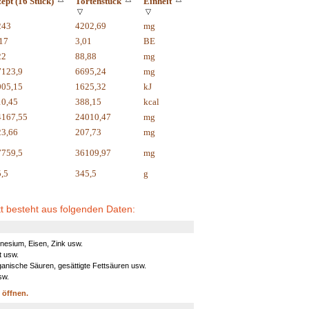
ept (16 Stück)
Tortenstück
Einheit
243
4202,69
mg
17
3,01
BE
22
88,88
mg
7123,9
6695,24
mg
005,15
1625,32
kJ
10,45
388,15
kcal
4167,55
24010,47
mg
23,66
207,73
mg
7759,5
36109,97
mg
,5
345,5
g
t besteht aus folgenden Daten:
nesium, Eisen, Zink usw.
t usw.
nische Säuren, gesättigte Fettsäuren usw.
sw.
u öffnen.