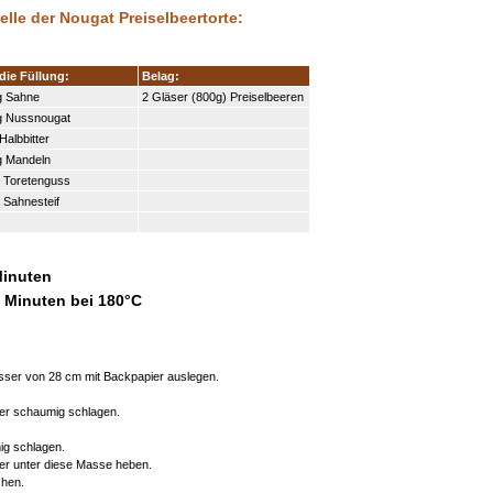
elle der Nougat Preiselbeertorte:
die Füllung:
Belag:
g Sahne
2 Gläser (800g) Preiselbeeren
g Nussnougat
Halbbitter
g Mandeln
 Toretenguss
 Sahnesteif
Minuten
5 Minuten bei 180°C
ser von 28 cm mit Backpapier auslegen.
ser schaumig schlagen.
ig schlagen.
er unter diese Masse heben.
chen.