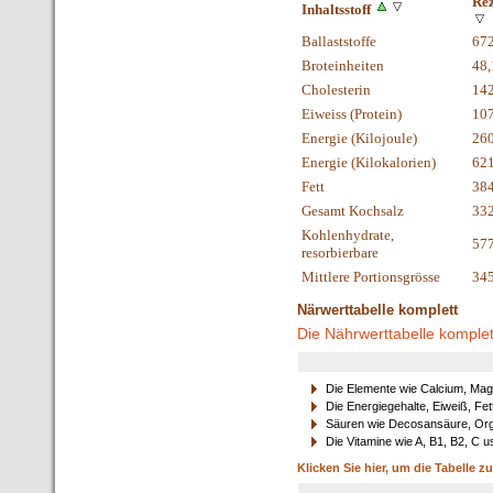
Rez
Inhaltsstoff
Ballaststoffe
67
Broteinheiten
48,
Cholesterin
14
Eiweiss (Protein)
10
Energie (Kilojoule)
26
Energie (Kilokalorien)
62
Fett
38
Gesamt Kochsalz
33
Kohlenhydrate,
57
resorbierbare
Mittlere Portionsgrösse
345
Närwerttabelle komplett
Die Nährwerttabelle komplet
Die Elemente wie Calcium, Mag
Die Energiegehalte, Eiweiß, Fet
Säuren wie Decosansäure, Orga
Die Vitamine wie A, B1, B2, C u
Klicken Sie hier, um die Tabelle z