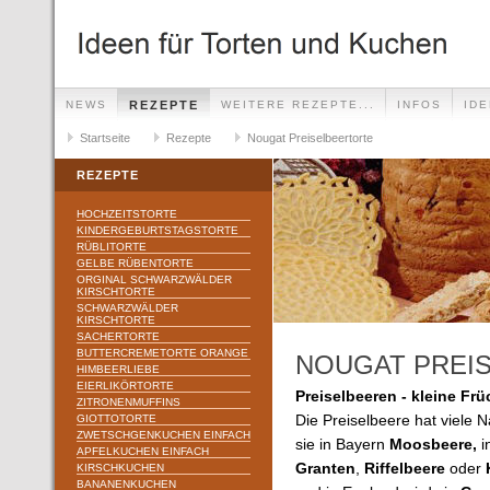
NEWS
REZEPTE
WEITERE REZEPTE...
INFOS
ID
Startseite
Rezepte
Nougat Preiselbeertorte
REZEPTE
HOCHZEITSTORTE
KINDERGEBURTSTAGSTORTE
RÜBLITORTE
GELBE RÜBENTORTE
ORGINAL SCHWARZWÄLDER
KIRSCHTORTE
SCHWARZWÄLDER
KIRSCHTORTE
SACHERTORTE
BUTTERCREMETORTE ORANGE
NOUGAT PREI
HIMBEERLIEBE
EIERLIKÖRTORTE
Preiselbeeren - kleine Früc
ZITRONENMUFFINS
GIOTTOTORTE
Die Preiselbeere hat viele 
ZWETSCHGENKUCHEN EINFACH
sie in Bayern
Moosbeere,
i
APFELKUCHEN EINFACH
Granten
,
Riffelbeere
oder
KIRSCHKUCHEN
BANANENKUCHEN