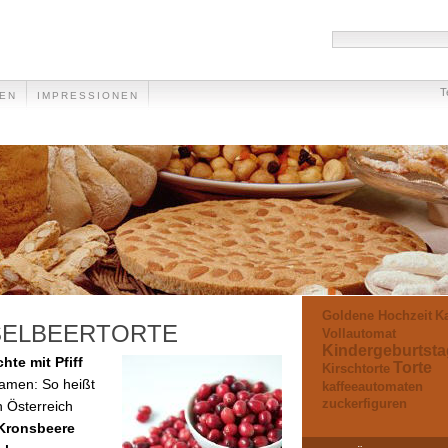
T
EEN
IMPRESSIONEN
Goldene Hochzeit
Ka
SELBEERTORTE
Vollautomat
Kindergeburtsta
hte mit Pfiff
Torte
Kirschtorte
Namen: So heißt
kaffeeautomaten
zuckerfiguren
n Österreich
Kronsbeere