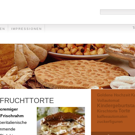
T
EEN
IMPRESSIONEN
Goldene Hochzeit
Ka
 FRUCHTTORTE
Vollautomat
Kindergeburtsta
 cremiger
Torte
Kirschtorte
s
Frischrahm
kaffeeautomaten
zuckerfiguren
ritalienische
tammende