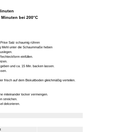
Minuten
5 Minuten bei 200°C
 Prise Salz schaumig rühren
0g Mehl unter die Schaummaße heben
auslegen.
 Rechteckform einfüllen.
izen.
geben und ca. 15 Min. backen lassen.
ssen.
er frisch auf dem Biskuitboden gleichmäßig verteilen.
ne miteinander locker vermengen.
n streichen.
el dekorieren.
t