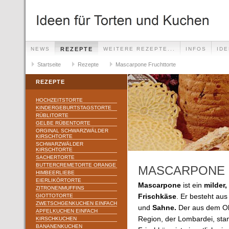
NEWS
REZEPTE
WEITERE REZEPTE...
INFOS
ID
Startseite
Rezepte
Mascarpone Fruchttorte
REZEPTE
HOCHZEITSTORTE
KINDERGEBURTSTAGSTORTE
RÜBLITORTE
GELBE RÜBENTORTE
ORGINAL SCHWARZWÄLDER
KIRSCHTORTE
SCHWARZWÄLDER
KIRSCHTORTE
SACHERTORTE
BUTTERCREMETORTE ORANGE
MASCARPONE
HIMBEERLIEBE
EIERLIKÖRTORTE
Mascarpone
ist ein
milder,
ZITRONENMUFFINS
GIOTTOTORTE
Frischkäse
. Er besteht au
ZWETSCHGENKUCHEN EINFACH
und
Sahne.
Der aus dem Obe
APFELKUCHEN EINFACH
Region, der Lombardei, s
KIRSCHKUCHEN
BANANENKUCHEN