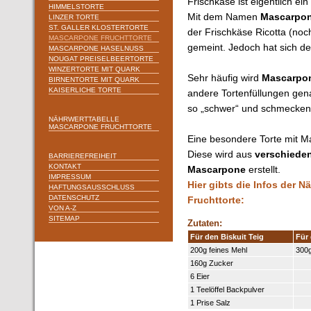
Frischkäse ist eigentlich ei
HIMMELSTORTE
Mit dem Namen
Mascarpo
LINZER TORTE
ST. GALLER KLOSTERTORTE
der Frischkäse Ricotta (no
MASCARPONE FRUCHTTORTE
gemeint. Jedoch hat sich 
MASCARPONE HASELNUSS
NOUGAT PREISELBEERTORTE
WINZERTORTE MIT QUARK
Sehr häufig wird
Mascarpo
BIRNENTORTE MIT QUARK
KAISERLICHE TORTE
andere Tortenfüllungen gena
so „schwer“ und schmecken w
NÄHRWERTTABELLE
MASCARPONE FRUCHTTORTE
Eine besondere Torte mit Ma
Diese wird aus
verschiede
BARRIEREFREIHEIT
KONTAKT
Mascarpone
erstellt.
IMPRESSUM
Hier gibts die Infos der 
HAFTUNGSAUSSCHLUSS
DATENSCHUTZ
Fruchttorte:
VON A-Z
SITEMAP
Zutaten:
Für den Biskuit Teig
Für 
200g feines Mehl
300
160g Zucker
6 Eier
1 Teelöffel Backpulver
1 Prise Salz