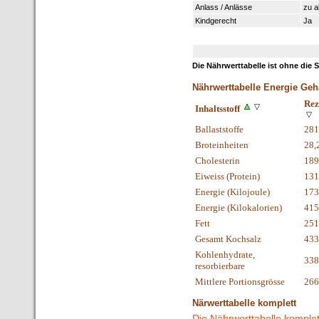
Anlass / Anlässe
zu a
Kindgerecht
Ja
Die Nährwerttabelle ist ohne die 
Nährwerttabelle Energie Geh
Rez
Inhaltsstoff
Ballaststoffe
281
Broteinheiten
28,
Cholesterin
189
Eiweiss (Protein)
131
Energie (Kilojoule)
173
Energie (Kilokalorien)
415
Fett
251
Gesamt Kochsalz
433
Kohlenhydrate,
338
resorbierbare
Mittlere Portionsgrösse
266
Närwerttabelle komplett
Die Nährwerttabelle komplet