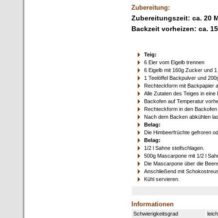
Zubereitung:
Zubereitungszeit: ca. 20 
Backzeit vorheizen: ca. 1
Teig:
6 Eier vom Eigelb trennen
6 Eigelb mit 160g Zucker und 1
1 Teelöffel Backpulver und 20
Rechteckform mit Backpapier 
Alle Zutaten des Teiges in eine
Backofen auf Temperatur vorhe
Rechteckform in den Backofen 
Nach dem Backen abkühlen la
Belag:
Die Himbeerfrüchte gefroren od
Belag:
1/2 l Sahne steifschlagen.
500g Mascarpone mit 1/2 l Sah
Die Mascarpone über die Beere
Anschließend mit Schokostreus
Kühl servieren.
Informationen
Schwierigkeitsgrad
leich