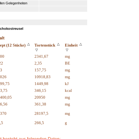
llen Gelegenheiten
Schokostreusel
alt
ept (12 Stücke)
Tortenstück
Einheit
00
2341,67
mg
22
2,35
BE
3
157,75
mg
026
10918,83
mg
99,75
1449,98
kJ
3,75
346,15
kcal
400,05
20950
mg
6,56
361,38
mg
370
28197,5
mg
,5
266,5
g
t besteht aus folgenden Daten: