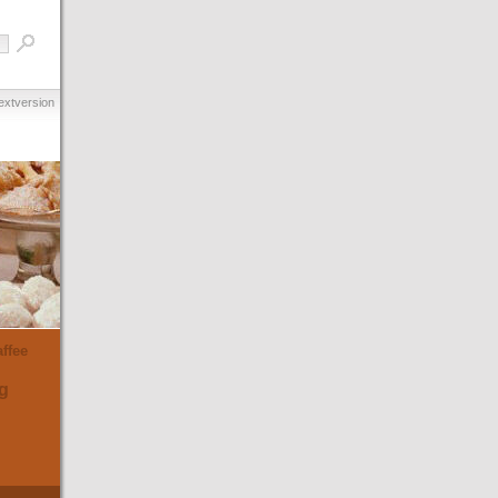
extversion
ffee
g