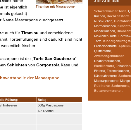
n Dialektname.
AUFZÄHLUNG
Tiramisu mit Mascarpone
ne
ist eigentlich
Schwarzwälder Torte
, Q
chmals gekocht)
Kuchen,
Hochzeitstorte
,
der Name Mascarpone durchgesetzt.
Nusskuchen,
Giottotort
Marmorkuchen,
Kirschto
Mandelkuchen,
Himbeert
ne
auch für
Tiramisu
und verschiedene
Makronen Torte, Cornflak
nnt. Tortenfüllungen sind dadurch sind nicht
Torte,
Kindergeburtagst
esentlich frischer.
Preiselbeertorte,
Apfelku
Quittentorte,
Zwetschgenkuchen
,
scarpone ist die „
Torte San Gaudenzio
“.
Rhabarberkuchen,
nen Schichten
von
Gorgonzola
Käse und
Eierlikörtorte
, Johannisb
Eistorte, Zitronenkuchen,
Käsesahnetorte,
Sachert
Nährwerttabelle der Mascarpone
Mascarponetorte, Mango 
Rüblitorte
,
Sachertorte
,
Buttercremetorte
...
die Füllung:
Belag:
g Himbeeren
500g Mascarpone
1/2 l Sahne