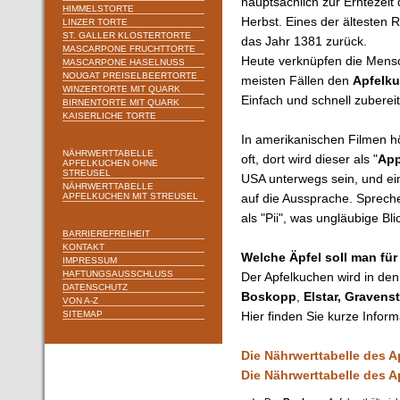
hauptsächlich zur Erntezeit 
HIMMELSTORTE
Herbst. Eines der ältesten 
LINZER TORTE
ST. GALLER KLOSTERTORTE
das Jahr 1381 zurück.
MASCARPONE FRUCHTTORTE
Heute verknüpfen die Mens
MASCARPONE HASELNUSS
NOUGAT PREISELBEERTORTE
meisten Fällen den
Apfelk
WINZERTORTE MIT QUARK
Einfach und schnell zuberei
BIRNENTORTE MIT QUARK
KAISERLICHE TORTE
In amerikanischen Filmen h
NÄHRWERTTABELLE
oft, dort wird dieser als "
App
APFELKUCHEN OHNE
STREUSEL
USA unterwegs sein, und ei
NÄHRWERTTABELLE
APFELKUCHEN MIT STREUSEL
auf die Aussprache. Sprechen
als "Pii", was ungläubige Bl
BARRIEREFREIHEIT
KONTAKT
Welche Äpfel soll man fü
IMPRESSUM
HAFTUNGSAUSSCHLUSS
Der Apfelkuchen wird in den
DATENSCHUTZ
Boskopp
,
Elstar,
Gravenst
VON A-Z
SITEMAP
Hier finden Sie kurze Infor
Die Nährwerttabelle des A
Die Nährwerttabelle des A