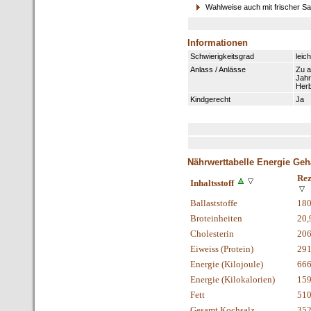
Wahlweise auch mit frischer S
Informationen
Schwierigkeitsgrad
leich
Anlass / Anlässe
Zu a
Jahr
Herb
Kindgerecht
Ja
Nährwerttabelle Energie Geha
Rez
Inhaltsstoff
Ballaststoffe
18
Broteinheiten
20,
Cholesterin
206
Eiweiss (Protein)
29
Energie (Kilojoule)
666
Energie (Kilokalorien)
159
Fett
510
Gesamt Kochsalz
352