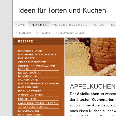
NEWS
REZEPTE
WEITERE REZEPTE...
INFOS
ID
Startseite
Rezepte
Apfelkuchen einfach
REZEPTE
HOCHZEITSTORTE
KINDERGEBURTSTAGSTORTE
RÜBLITORTE
GELBE RÜBENTORTE
ORGINAL SCHWARZWÄLDER
KIRSCHTORTE
SCHWARZWÄLDER
KIRSCHTORTE
SACHERTORTE
BUTTERCREMETORTE ORANGE
APFELKUCHEN
HIMBEERLIEBE
EIERLIKÖRTORTE
Der
Apfelkuchen
ist wahrsc
ZITRONENMUFFINS
GIOTTOTORTE
der
ältesten
Kuchenarten
ZWETSCHGENKUCHEN EINFACH
schon immer Äpfel gab, lag
APFELKUCHEN EINFACH
auch einen Kuchen zu back
KIRSCHKUCHEN
BANANENKUCHEN