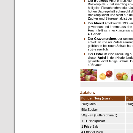
Der
Boskoop
Apfel enthält viel
Boskoop als Zufallssämling en
hellgelbe Fleisch schmeckt säu
hohen Säuregehalt schmeckt der
Boskoop leicht und sieht auf d
Zucker und Säuregehalt ist der
Der
Idared
Apfel wurde 1935 a
gewonnen und kommt aus den US
Fruchtfleiß schmeckt intensiv 
C
Gehalt.
Der
Gravensteiner,
der seinen
erhielt, wurde als Zufallssämli
gelblichen bis roten Schale hat
süß-säuerlich.
Der
Elstar
ist eine Kreuzung a
dieser
Apfel
in den Niederlande
gefärbte leicht fettige Schale
süßsauer.
Zutaten:
Für den Teig (süss):
Für 
200g Mehl
500g
50g Zucker
50g Fett (Butterschmalz)
1 TL Backpulver
1 Prise Salz
4 Eßlöffel Milch