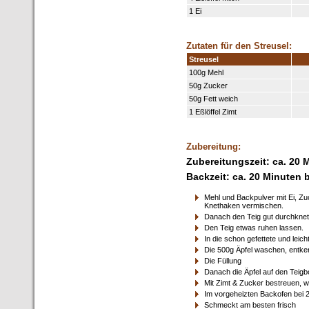
1 Ei
Zutaten für den Streusel:
Streusel
100g Mehl
50g Zucker
50g Fett weich
1 Eßlöffel Zimt
Zubereitung:
Zubereitungszeit: ca. 20 
Backzeit: ca. 20 Minuten 
Mehl und Backpulver mit Ei, Zuc
Knethaken vermischen.
Danach den Teig gut durchkneten
Den Teig etwas ruhen lassen.
In die schon gefettete und leic
Die 500g Äpfel waschen, entke
Die Füllung
Danach die Äpfel auf den Teig
Mit Zimt & Zucker bestreuen, w
Im vorgeheizten Backofen bei 2
Schmeckt am besten frisch