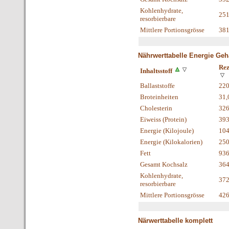
Kohlenhydrate,
25
resorbierbare
Mittlere Portionsgrösse
38
Nährwerttabelle Energie Geha
Rez
Inhaltsstoff
Ballaststoffe
22
Broteinheiten
31,
Cholesterin
326
Eiweiss (Protein)
39
Energie (Kilojoule)
104
Energie (Kilokalorien)
250
Fett
936
Gesamt Kochsalz
364
Kohlenhydrate,
37
resorbierbare
Mittlere Portionsgrösse
42
Närwerttabelle komplett