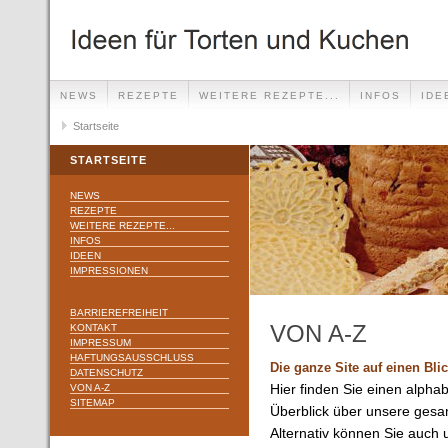
NEWS
REZEPTE
WEITERE REZEPTE...
INFOS
IDE
Startseite
STARTSEITE
NEWS
REZEPTE
WEITERE REZEPTE...
INFOS
IDEEN
IMPRESSIONEN
BARRIEREFREIHEIT
VON A-Z
KONTAKT
IMPRESSUM
HAFTUNGSAUSSCHLUSS
Die ganze Site auf einen Bli
DATENSCHUTZ
VON A-Z
Hier finden Sie einen alpha
SITEMAP
Überblick über unsere gesa
Alternativ können Sie auch