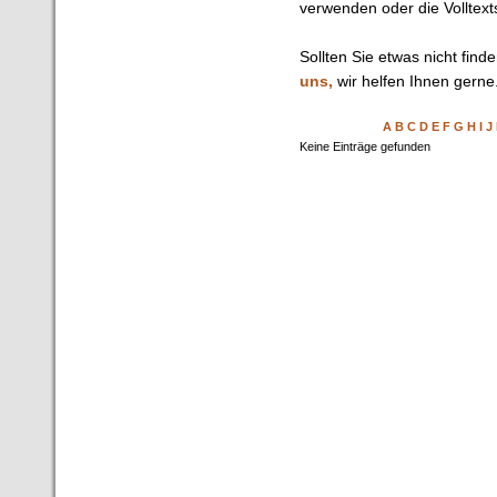
verwenden oder die Volltext
Sollten Sie etwas nicht find
uns,
wir helfen Ihnen gerne
A
B
C
D
E
F
G
H
I
J
Keine Einträge gefunden