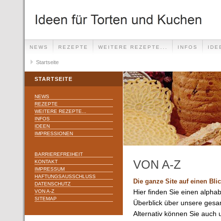
NEWS
REZEPTE
WEITERE REZEPTE...
INFOS
IDE
Startseite
STARTSEITE
NEWS
REZEPTE
WEITERE REZEPTE...
INFOS
IDEEN
IMPRESSIONEN
BARRIEREFREIHEIT
VON A-Z
KONTAKT
IMPRESSUM
HAFTUNGSAUSSCHLUSS
Die ganze Site auf einen Bli
DATENSCHUTZ
VON A-Z
Hier finden Sie einen alpha
SITEMAP
Überblick über unsere gesa
Alternativ können Sie auch