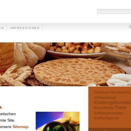
T
EN
IMPRESSIONEN
Goldene Hochzeit
Ka
Vollautomat
Kindergeburtsta
Torte
ck
Kirschtorte
kaffeeautomaten
betischen
zuckerfiguren
mte Site.
 unsere
Sitemap