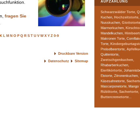
AUFZÄHLUNG
suchfunktion.
Schwarzwälder Torte
, Q
en,
fragen Sie
Kuchen,
Hochzeitstorte
,
.
Nusskuchen,
Giottotort
Marmorkuchen,
Kirschto
Mandelkuchen,
Himbeert
K
L
M
N
O
P
Q
R
S
T
U
V
W
X
Y
Z
0-9
Makronen Torte, Cornflak
Torte,
Kindergeburtagst
Preiselbeertorte,
Apfelku
Druckbare Version
Quittentorte,
Zwetschgenkuchen
,
Datenschutz
Sitemap
Rhabarberkuchen,
Eierlikörtorte
, Johannisb
Eistorte, Zitronenkuchen,
Käsesahnetorte,
Sachert
Mascarponetorte, Mango 
Rüblitorte
,
Sachertorte
,
Buttercremetorte
...