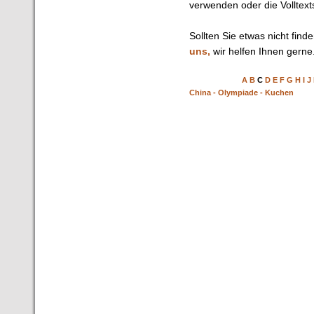
verwenden oder die Volltext
Sollten Sie etwas nicht find
uns,
wir helfen Ihnen gerne
A
B
C
D
E
F
G
H
I
J
China - Olympiade - Kuchen