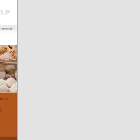
extversion
ffee
g