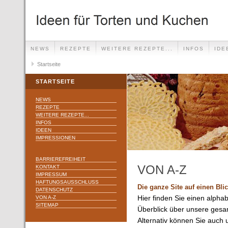
NEWS
REZEPTE
WEITERE REZEPTE...
INFOS
IDE
Startseite
STARTSEITE
NEWS
REZEPTE
WEITERE REZEPTE...
INFOS
IDEEN
IMPRESSIONEN
BARRIEREFREIHEIT
VON A-Z
KONTAKT
IMPRESSUM
HAFTUNGSAUSSCHLUSS
Die ganze Site auf einen Bli
DATENSCHUTZ
VON A-Z
Hier finden Sie einen alpha
SITEMAP
Überblick über unsere gesa
Alternativ können Sie auch