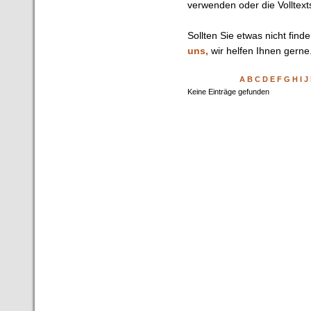
verwenden oder die Volltext
Sollten Sie etwas nicht find
uns,
wir helfen Ihnen gerne
A
B
C
D
E
F
G
H
I
J
Keine Einträge gefunden