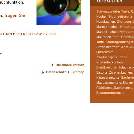
AUFZÄHLUNG
suchfunktion.
Schwarzwälder Torte
, Q
en,
fragen Sie
Kuchen,
Hochzeitstorte
,
.
Nusskuchen,
Giottotort
Marmorkuchen,
Kirschto
Mandelkuchen,
Himbeert
K
L
M
N
O
P
Q
R
S
T
U
V
W
X
Y
Z
0-9
Makronen Torte, Cornflak
Torte,
Kindergeburtagst
Preiselbeertorte,
Apfelku
Quittentorte,
te
Zwetschgenkuchen
,
Rhabarberkuchen,
Druckbare Version
Eierlikörtorte
, Johannisb
Datenschutz
Sitemap
Eistorte, Zitronenkuchen,
Käsesahnetorte,
Sachert
Mascarponetorte, Mango 
Rüblitorte
,
Sachertorte
,
Buttercremetorte
...