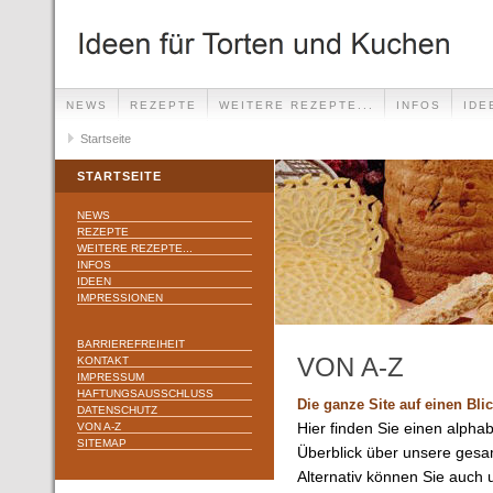
NEWS
REZEPTE
WEITERE REZEPTE...
INFOS
IDE
Startseite
STARTSEITE
NEWS
REZEPTE
WEITERE REZEPTE...
INFOS
IDEEN
IMPRESSIONEN
BARRIEREFREIHEIT
VON A-Z
KONTAKT
IMPRESSUM
HAFTUNGSAUSSCHLUSS
Die ganze Site auf einen Bli
DATENSCHUTZ
VON A-Z
Hier finden Sie einen alpha
SITEMAP
Überblick über unsere gesa
Alternativ können Sie auch