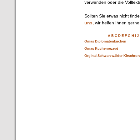
verwenden oder die Volltext
Sollten Sie etwas nicht find
uns,
wir helfen Ihnen gerne
A
B
C
D
E
F
G
H
I
J
Omas Diplomatenkuchen
Omas Kuchenrezept
Orginal Schwarzwälder Kirschtor