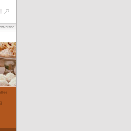
extversion
ffee
g