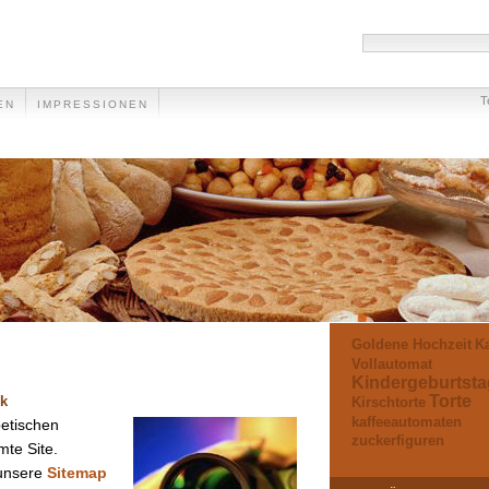
T
EN
IMPRESSIONEN
Goldene Hochzeit
Ka
Vollautomat
Kindergeburtsta
Torte
ck
Kirschtorte
kaffeeautomaten
betischen
zuckerfiguren
mte Site.
 unsere
Sitemap