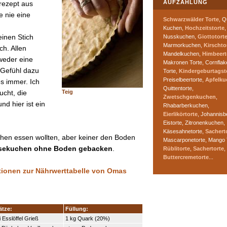
AUFZÄHLUNG
rezept aus
e nie eine
Schwarzwälder Torte
, Q
Kuchen,
Hochzeitstorte
,
einen Stich
Nusskuchen,
Giottotort
Marmorkuchen,
Kirschto
ch. Allen
Mandelkuchen,
Himbeert
weder eine
Makronen Torte, Cornflak
 Gefühl dazu
Torte,
Kindergeburtagst
Preiselbeertorte,
Apfelku
s immer. Ich
Quittentorte,
Teig
ucht, die
Zwetschgenkuchen
,
nd hier ist ein
Rhabarberkuchen,
Eierlikörtorte
, Johannisb
Eistorte, Zitronenkuchen,
Käsesahnetorte,
Sachert
chen essen wollten, aber keiner den Boden
Mascarponetorte, Mango 
äsekuchen ohne Boden gebacken
.
Rüblitorte
,
Sachertorte
,
Buttercremetorte
...
ationen zur Nährwerttabelle von Omas
ätze:
Füllung:
 Esslöffel Grieß
1 kg Quark (20%)