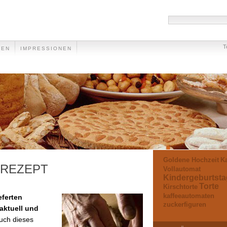
T
EEN
IMPRESSIONEN
Goldene Hochzeit
Ka
REZEPT
Vollautomat
Kindergeburtsta
Torte
Kirschtorte
kaffeeautomaten
eferten
zuckerfiguren
aktuell und
auch dieses