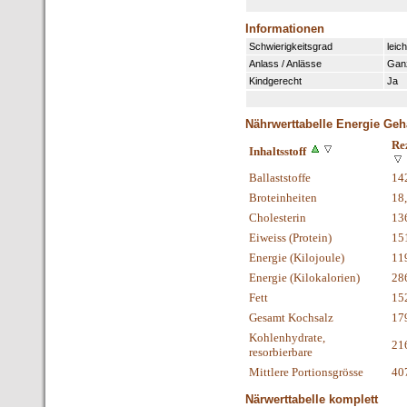
Informationen
Schwierigkeitsgrad
leich
Anlass / Anlässe
Gan
Kindgerecht
Ja
Nährwerttabelle Energie Geh
Re
Inhaltsstoff
Ballaststoffe
14
Broteinheiten
18
Cholesterin
13
Eiweiss (Protein)
15
Energie (Kilojoule)
11
Energie (Kilokalorien)
28
Fett
15
Gesamt Kochsalz
17
Kohlenhydrate,
21
resorbierbare
Mittlere Portionsgrösse
40
Närwerttabelle komplett