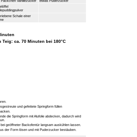
 Päckchen Vanillezucker
etwas Puderzucker
elöffel
llepuddingpulver
riebene Schale einer
one
Minuten
n Teig: ca. 70 Minuten bei 180°C
hren.
sgestreute und gefettete Springform füllen
backen.
nde die Springform mit Alufolie abdecken, dadurch wird
aun.
bei geöffneter Backofentür langsam auskühlen lassen.
s der Form lösen und mit Puderzucker bestäuben.