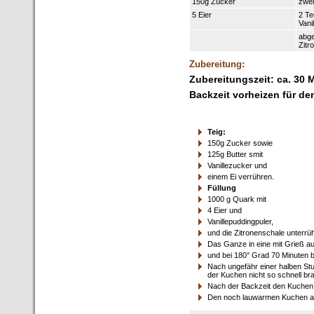
150g Zucker
zwei
5 Eier
2 Te
Vani
abge
Zitr
Zubereitung:
Zubereitungszeit: ca. 30 
Backzeit vorheizen für de
Teig:
150g Zucker sowie
125g Butter smit
Vanillezucker und
einem Ei verrühren.
Füllung
1000 g Quark mit
4 Eier und
Vanillepuddingpuler,
und die Zitronenschale unterrü
Das Ganze in eine mit Grieß au
und bei 180° Grad 70 Minuten 
Nach ungefähr einer halben Stu
der Kuchen nicht so schnell br
Nach der Backzeit den Kuchen 
Den noch lauwarmen Kuchen au