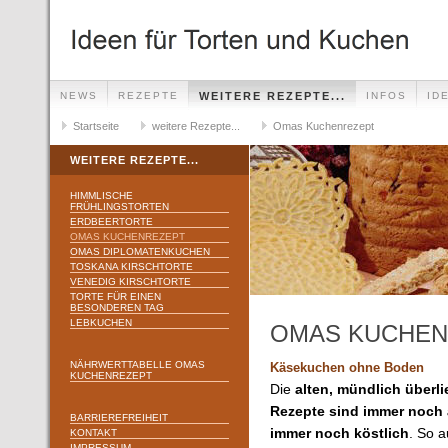
NEWS
REZEPTE
WEITERE REZEPTE...
INFOS
ID
Startseite
weitere Rezepte...
Omas Kuchenrezept
WEITERE REZEPTE...
HIMMLISCHE
FRÜHLINGSTORTEN
ERDBEERTORTE
OMAS KUCHENREZEPT
OMAS DIPLOMATENKUCHEN
TOSKANA KIRSCHTORTE
VENEDIG KIRSCHTORTE
TORTE FÜR EINEN
BESONDEREN TAG
LEBKUCHEN
OMAS KUCHEN
NÄHRWERTTABELLE OMAS
Käsekuchen ohne Boden
KUCHENREZEPT
Die
alten, mündlich überli
Rezepte sind immer noch 
BARRIEREFREIHEIT
immer noch köstlich
. So 
KONTAKT
IMPRESSUM