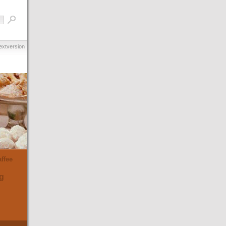
extversion
ffee
g