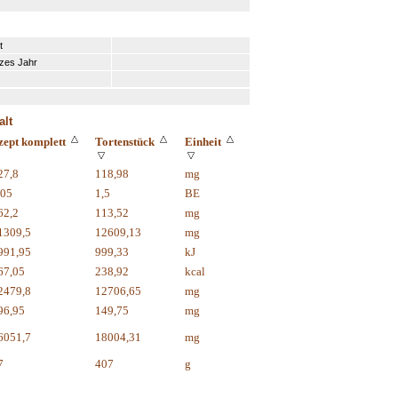
t
zes Jahr
alt
zept komplett
Tortenstück
Einheit
27,8
118,98
mg
,05
1,5
BE
62,2
113,52
mg
1309,5
12609,13
mg
991,95
999,33
kJ
67,05
238,92
kcal
2479,8
12706,65
mg
96,95
149,75
mg
6051,7
18004,31
mg
7
407
g