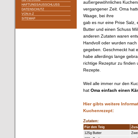
außergewöhnliches Kuchen
HAFTUNGSAUSSCHLUSS
vergangener Zeit. Oma hatt
DATENSCHUTZ
VON A-Z
Waage, bei ihre
SITEMAP
gab es nur eine Prise Salz, 
Butter und einen Schuss Mil
anderen Zutaten waren ent
Handvoll oder wurden nach
gegeben. Geschmeckt hat e
habe allerdings lange gebra
richtige Rezeptur zu finden u
Rezepte.
Weil alle immer nur den Ku
hat
Oma einfach einen K
Hier gibts weitere Inform
Kuchenrezept:
Zutaten:
Für den Teig
Zus
125g Butter
Zwei