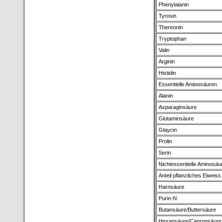
Phenylalanin
Tyrosin
Thereonin
Tryptophan
Valin
Arginin
Histidin
Essentielle Aminosäuren
Alanin
Asparaginsäure
Glutaminsäure
Glaycin
Prolin
Serin
Nichtessentielle Aminosäu
Anteil pflanzliches Eiweiss
Harnsäure
Purin-N
Butansäure/Buttersäure
Hexansäure/Capronsäure