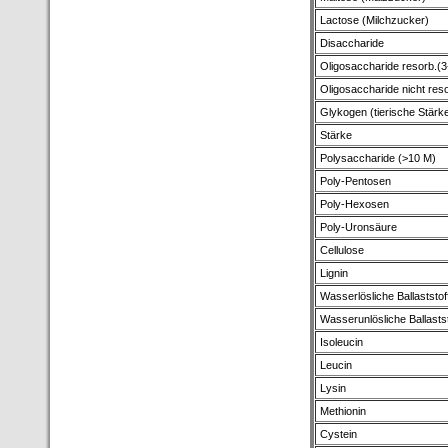
Lactose (Milchzucker)
Disaccharide
Oligosaccharide resorb.(3
Oligosaccharide nicht res
Glykogen (tierische Stärk
Stärke
Polysaccharide (>10 M)
Poly-Pentosen
Poly-Hexosen
Poly-Uronsäure
Cellulose
Lignin
Wasserlösliche Ballaststof
Wasserunlösliche Ballastst
Isoleucin
Leucin
Lysin
Methionin
Cystein