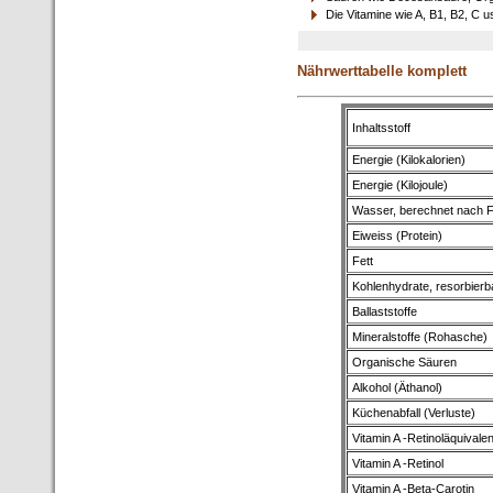
Die Vitamine wie A, B1, B2, C u
Nährwerttabelle komplett
Inhaltsstoff
Energie (Kilokalorien)
Energie (Kilojoule)
Wasser, berechnet nach F
Eiweiss (Protein)
Fett
Kohlenhydrate, resorbierb
Ballaststoffe
Mineralstoffe (Rohasche)
Organische Säuren
Alkohol (Äthanol)
Küchenabfall (Verluste)
Vitamin A -Retinoläquivalen
Vitamin A -Retinol
Vitamin A -Beta-Carotin