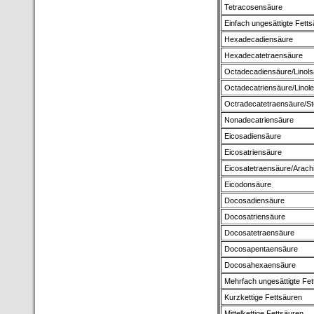
Tetracosensäure
Einfach ungesättigte Fett
Hexadecadiensäure
Hexadecatetraensäure
Octadecadiensäure/Linols
Octadecatriensäure/Linol
Octradecatetraensäure/St
Nonadecatriensäure
Eicosadiensäure
Eicosatriensäure
Eicosatetraensäure/Arach
Eicodonsäure
Docosadiensäure
Docosatriensäure
Docosatetraensäure
Docosapentaensäure
Docosahexaensäure
Mehrfach ungesättigte Fet
Kurzkettige Fettsäuren
Mittelkettige Fettsäuren