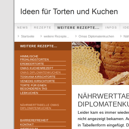
NEWS
REZEPTE
WEITERE REZEPTE...
INFOS
ID
Startseite
weitere Rezepte...
Omas Diplomatenkuchen
Näh
WEITERE REZEPTE...
HIMMLISCHE
FRÜHLINGSTORTEN
ERDBEERTORTE
OMAS KUCHENREZEPT
OMAS DIPLOMATENKUCHEN
TOSKANA KIRSCHTORTE
VENEDIG KIRSCHTORTE
TORTE FÜR EINEN
BESONDEREN TAG
LEBKUCHEN
NÄHRWERTTAB
DIPLOMATENK
NÄHRWERTTABELLE OMAS
DIPLOMATENKUCHEN
Leider kam es immer wieder
nicht angezeigt bekamen. A
BARRIEREFREIHEIT
KONTAKT
in Tabellenform eingefügt. Di
IMPRESSUM