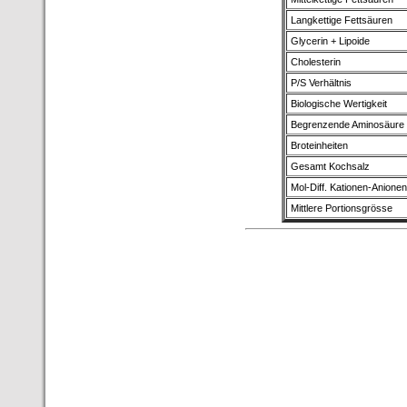
Langkettige Fettsäuren
Glycerin + Lipoide
Cholesterin
P/S Verhältnis
Biologische Wertigkeit
Begrenzende Aminosäure
Broteinheiten
Gesamt Kochsalz
Mol-Diff. Kationen-Anionen
Mittlere Portionsgrösse