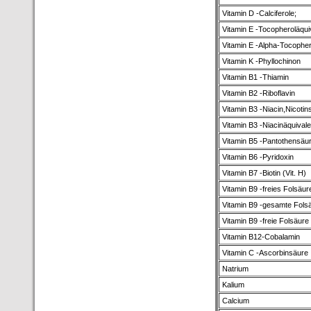
Vitamin D -Calciferole;
Vitamin E -Tocopheroläqui
Vitamin E -Alpha-Tocopher
Vitamin K -Phyllochinon
Vitamin B1 -Thiamin
Vitamin B2 -Riboflavin
Vitamin B3 -Niacin,Nicotin
Vitamin B3 -Niacinäquivale
Vitamin B5 -Pantothensäu
Vitamin B6 -Pyridoxin
Vitamin B7 -Biotin (Vit. H)
Vitamin B9 -freies Folsäur
Vitamin B9 -gesamte Fols
Vitamin B9 -freie Folsäure
Vitamin B12-Cobalamin
Vitamin C -Ascorbinsäure
Natrium
Kalium
Calcium