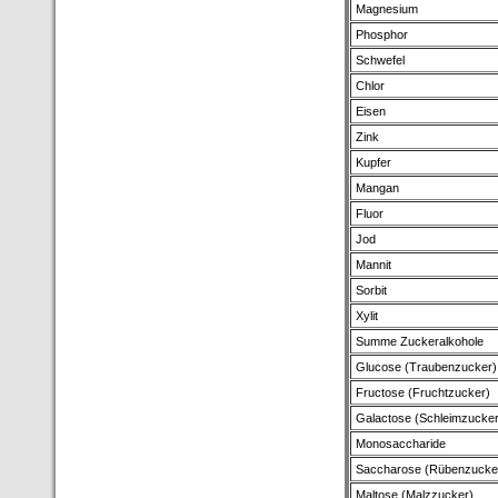
Magnesium
Phosphor
Schwefel
Chlor
Eisen
Zink
Kupfer
Mangan
Fluor
Jod
Mannit
Sorbit
Xylit
Summe Zuckeralkohole
Glucose (Traubenzucker)
Fructose (Fruchtzucker)
Galactose (Schleimzucker
Monosaccharide
Saccharose (Rübenzucke
Maltose (Malzzucker)