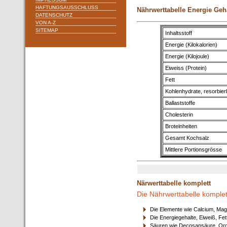
HAFTUNGSAUSSCHLUSS
Nährwerttabelle Energie Geh
DATENSCHUTZ
VON A-Z
SITEMAP
Inhaltsstoff
Energie (Kilokalorien)
Energie (Kilojoule)
Eiweiss (Protein)
Fett
Kohlenhydrate, resorbier
Ballaststoffe
Cholesterin
Broteinheiten
Gesamt Kochsalz
Mittlere Portionsgrösse
Närwerttabelle komplett
Die Nährwerttabelle komplet
Die Elemente wie Calcium, Mag
Die Energiegehalte, Eiweiß, Fet
Säuren wie Decosansäure, Orga