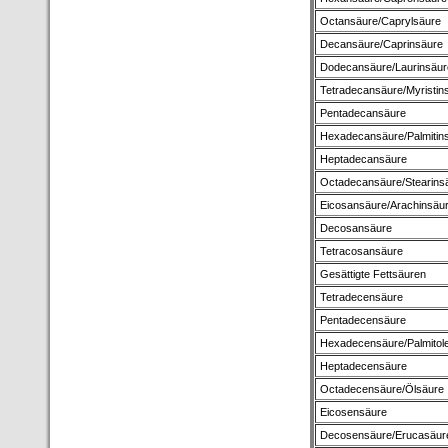
Octansäure/Caprylsäure
Decansäure/Caprinsäure
Dodecansäure/Laurinsäur
Tetradecansäure/Myristin
Pentadecansäure
Hexadecansäure/Palmitin
Heptadecansäure
Octadecansäure/Stearins
Eicosansäure/Arachinsäu
Decosansäure
Tetracosansäure
Gesättigte Fettsäuren
Tetradecensäure
Pentadecensäure
Hexadecensäure/Palmitol
Heptadecensäure
Octadecensäure/Ölsäure
Eicosensäure
Decosensäure/Erucasäur