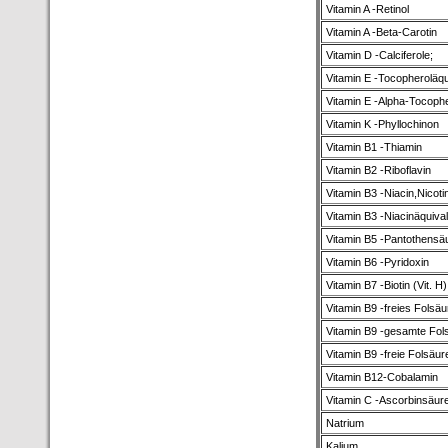
Vitamin A -Retinol
Vitamin A -Beta-Carotin
Vitamin D -Calciferole;
Vitamin E -Tocopheroläqu
Vitamin E -Alpha-Tocophe
Vitamin K -Phyllochinon
Vitamin B1 -Thiamin
Vitamin B2 -Riboflavin
Vitamin B3 -Niacin,Nicot
Vitamin B3 -Niacinäquiva
Vitamin B5 -Pantothensä
Vitamin B6 -Pyridoxin
Vitamin B7 -Biotin (Vit. H)
Vitamin B9 -freies Folsä
Vitamin B9 -gesamte Fol
Vitamin B9 -freie Folsäur
Vitamin B12-Cobalamin
Vitamin C -Ascorbinsäur
Natrium
Kalium