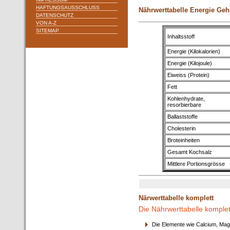
HAFTUNGSAUSSCHLUSS
Nährwerttabelle Energie Geh
DATENSCHUTZ
VON A-Z
SITEMAP
Inhaltsstoff
Energie (Kilokalorien)
Energie (Kilojoule)
Eiweiss (Protein)
Fett
Kohlenhydrate,
resorbierbare
Ballaststoffe
Cholesterin
Broteinheiten
Gesamt Kochsalz
Mittlere Portionsgrösse
Närwerttabelle komplett
Die Nährwerttabelle komplet
Die Elemente wie Calcium, Mag