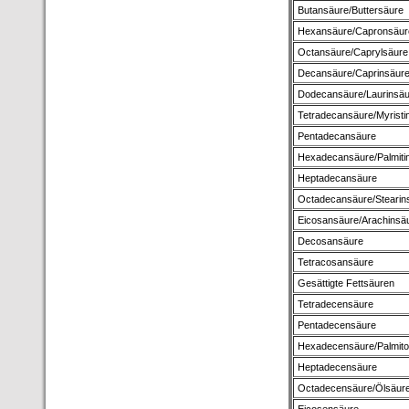
Butansäure/Buttersäure
Hexansäure/Capronsäur
Octansäure/Caprylsäure
Decansäure/Caprinsäur
Dodecansäure/Laurinsäu
Tetradecansäure/Myristi
Pentadecansäure
Hexadecansäure/Palmiti
Heptadecansäure
Octadecansäure/Stearin
Eicosansäure/Arachinsä
Decosansäure
Tetracosansäure
Gesättigte Fettsäuren
Tetradecensäure
Pentadecensäure
Hexadecensäure/Palmito
Heptadecensäure
Octadecensäure/Ölsäur