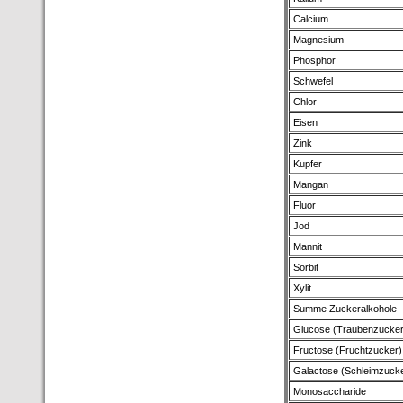
Calcium
Magnesium
Phosphor
Schwefel
Chlor
Eisen
Zink
Kupfer
Mangan
Fluor
Jod
Mannit
Sorbit
Xylit
Summe Zuckeralkohole
Glucose (Traubenzucker
Fructose (Fruchtzucker)
Galactose (Schleimzuck
Monosaccharide