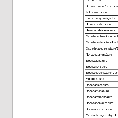
Eicosensäure
Decosensäure/Erucasäu
Tetracosensäure
Einfach ungesättigte Fet
Hexadecadiensäure
Hexadecatetraensäure
Octadecadiensäure/Lino
Octadecatriensäure/Lino
Octradecatetraensäure/
Nonadecatriensäure
Eicosadiensäure
Eicosatriensäure
Eicosatetraensäure/Arac
Eicodonsäure
Docosadiensäure
Docosatriensäure
Docosatetraensäure
Docosapentaensäure
Docosahexaensäure
Mehrfach ungesättigte F