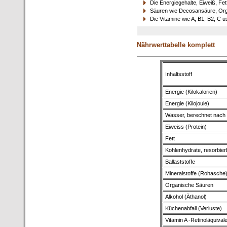
Die Energiegehalte, Eiweiß, Fet
Säuren wie Decosansäure, Orga
Die Vitamine wie A, B1, B2, C u
Nährwerttabelle komplett
Inhaltsstoff
Energie (Kilokalorien)
Energie (Kilojoule)
Wasser, berechnet nach
Eiweiss (Protein)
Fett
Kohlenhydrate, resorbier
Ballaststoffe
Mineralstoffe (Rohasche
Organische Säuren
Alkohol (Äthanol)
Küchenabfall (Verluste)
Vitamin A -Retinoläquival