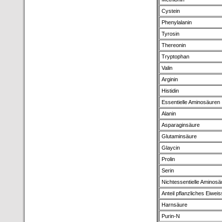
Cystein
Phenylalanin
Tyrosin
Thereonin
Tryptophan
Valin
Arginin
Histidin
Essentielle Aminosäuren
Alanin
Asparaginsäure
Glutaminsäure
Glaycin
Prolin
Serin
Nichtessentielle Aminosä
Anteil pflanzliches Eiweis
Harnsäure
Purin-N