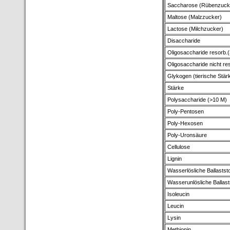
Saccharose (Rübenzuck
Maltose (Malzzucker)
Lactose (Milchzucker)
Disaccharide
Oligosaccharide resorb.
Oligosaccharide nicht re
Glykogen (tierische Stär
Stärke
Polysaccharide (>10 M)
Poly-Pentosen
Poly-Hexosen
Poly-Uronsäure
Cellulose
Lignin
Wasserlösliche Ballaststo
Wasserunlösliche Ballast
Isoleucin
Leucin
Lysin
Methionin