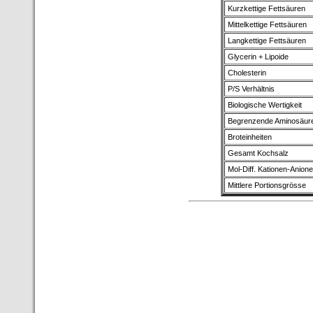
Kurzkettige Fettsäuren
Mittelkettige Fettsäuren
Langkettige Fettsäuren
Glycerin + Lipoide
Cholesterin
P/S Verhältnis
Biologische Wertigkeit
Begrenzende Aminosäur
Broteinheiten
Gesamt Kochsalz
Mol-Diff. Kationen-Anion
Mittlere Portionsgrösse