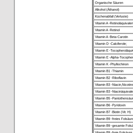
Organische Säuren
Alkohol (Äthanol)
Küchenabfall (Verluste)
Vitamin A -Retinoläquivalen
Vitamin A -Retinol
Vitamin A -Beta-Carotin
Vitamin D -Calciferole;
Vitamin E -Tocopheroläqui
Vitamin E -Alpha-Tocopher
Vitamin K -Phyllochinon
Vitamin B1 -Thiamin
Vitamin B2 -Riboflavin
Vitamin B3 -Niacin,Nicotin
Vitamin B3 -Niacinäquivale
Vitamin B5 -Pantothensäu
Vitamin B6 -Pyridoxin
Vitamin B7 -Biotin (Vit. H)
Vitamin B9 -freies Folsäur
Vitamin B9 -gesamte Fols
Vitamin B9 -freie Folsäure