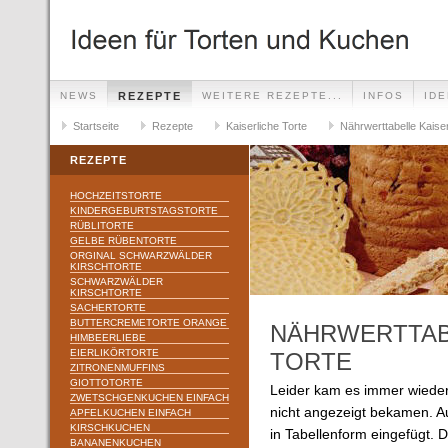
NEWS
REZEPTE
WEITERE REZEPTE...
INFOS
ID
Startseite
Rezepte
Kaiserliche Torte
Nährwerttabelle Kaiser
REZEPTE
HOCHZEITSTORTE
KINDERGEBURTSTAGSTORTE
RÜBLITORTE
GELBE RÜBENTORTE
ORGINAL SCHWARZWÄLDER
KIRSCHTORTE
SCHWARZWÄLDER
KIRSCHTORTE
SACHERTORTE
BUTTERCREMETORTE ORANGE
NÄHRWERTTAB
HIMBEERLIEBE
EIERLIKÖRTORTE
TORTE
ZITRONENMUFFINS
GIOTTOTORTE
Leider kam es immer wieder
ZWETSCHGENKUCHEN EINFACH
nicht angezeigt bekamen. A
APFELKUCHEN EINFACH
KIRSCHKUCHEN
in Tabellenform eingefügt. Di
BANANENKUCHEN