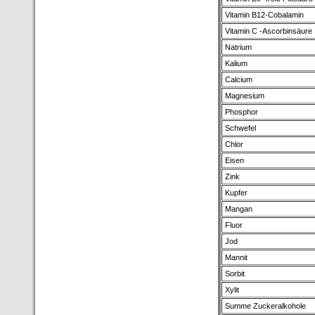
Vitamin B12-Cobalamin
Vitamin C -Ascorbinsäure
Natrium
Kalium
Calcium
Magnesium
Phosphor
Schwefel
Chlor
Eisen
Zink
Kupfer
Mangan
Fluor
Jod
Mannit
Sorbit
Xylit
Summe Zuckeralkohole