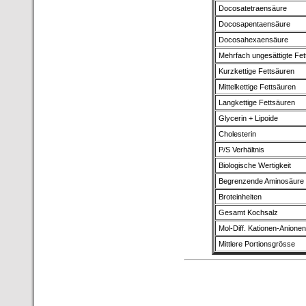
Docosatetraensäure
Docosapentaensäure
Docosahexaensäure
Mehrfach ungesättigte Fet
Kurzkettige Fettsäuren
Mittelkettige Fettsäuren
Langkettige Fettsäuren
Glycerin + Lipoide
Cholesterin
P/S Verhältnis
Biologische Wertigkeit
Begrenzende Aminosäure
Broteinheiten
Gesamt Kochsalz
Mol-Diff. Kationen-Anionen
Mittlere Portionsgrösse