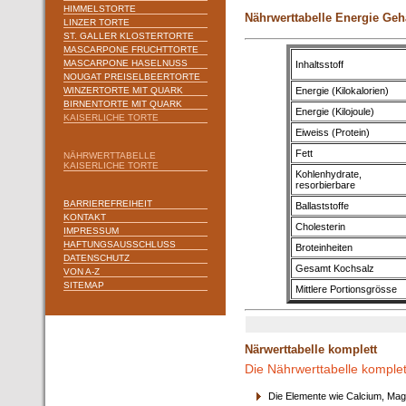
HIMMELSTORTE
Nährwerttabelle Energie Geh
LINZER TORTE
ST. GALLER KLOSTERTORTE
MASCARPONE FRUCHTTORTE
MASCARPONE HASELNUSS
Inhaltsstoff
NOUGAT PREISELBEERTORTE
WINZERTORTE MIT QUARK
Energie (Kilokalorien)
BIRNENTORTE MIT QUARK
Energie (Kilojoule)
KAISERLICHE TORTE
Eiweiss (Protein)
Fett
NÄHRWERTTABELLE
KAISERLICHE TORTE
Kohlenhydrate,
resorbierbare
BARRIEREFREIHEIT
Ballaststoffe
KONTAKT
Cholesterin
IMPRESSUM
HAFTUNGSAUSSCHLUSS
Broteinheiten
DATENSCHUTZ
Gesamt Kochsalz
VON A-Z
SITEMAP
Mittlere Portionsgrösse
Närwerttabelle komplett
Die Nährwerttabelle komplet
Die Elemente wie Calcium, Mag