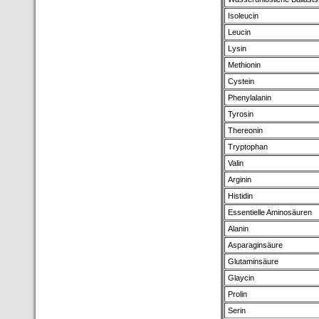
Isoleucin
Leucin
Lysin
Methionin
Cystein
Phenylalanin
Tyrosin
Thereonin
Tryptophan
Valin
Arginin
Histidin
Essentielle Aminosäuren
Alanin
Asparaginsäure
Glutaminsäure
Glaycin
Prolin
Serin