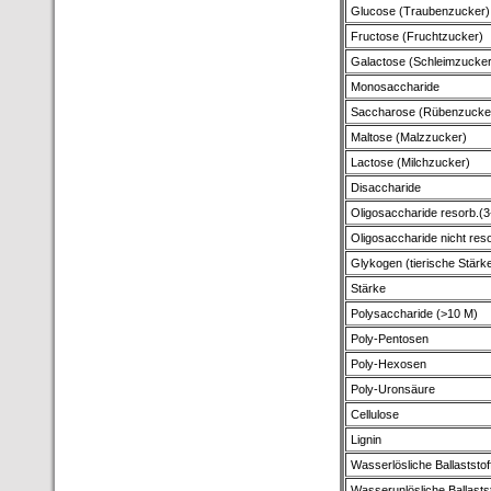
Glucose (Traubenzucker)
Fructose (Fruchtzucker)
Galactose (Schleimzucker
Monosaccharide
Saccharose (Rübenzucke
Maltose (Malzzucker)
Lactose (Milchzucker)
Disaccharide
Oligosaccharide resorb.(3
Oligosaccharide nicht res
Glykogen (tierische Stärk
Stärke
Polysaccharide (>10 M)
Poly-Pentosen
Poly-Hexosen
Poly-Uronsäure
Cellulose
Lignin
Wasserlösliche Ballaststof
Wasserunlösliche Ballastst