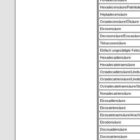
Pentadecensäure
Hexadecensäure/Palmitol
Heptadecensäure
Octadecensäure/Ölsäure
Eicosensäure
Decosensäure/Erucasäur
Tetracosensäure
Einfach ungesättigte Fett
Hexadecadiensäure
Hexadecatetraensäure
Octadecadiensäure/Linols
Octadecatriensäure/Linol
Octradecatetraensäure/St
Nonadecatriensäure
Eicosadiensäure
Eicosatriensäure
Eicosatetraensäure/Arach
Eicodonsäure
Docosadiensäure
Docosatriensäure