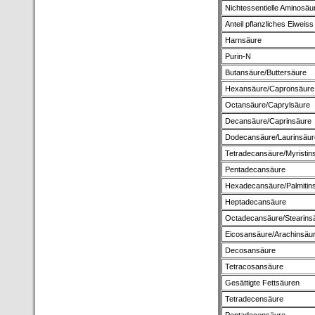
Nichtessentielle Aminosäu
Anteil pflanzliches Eiweiss
Harnsäure
Purin-N
Butansäure/Buttersäure
Hexansäure/Capronsäure
Octansäure/Caprylsäure
Decansäure/Caprinsäure
Dodecansäure/Laurinsäur
Tetradecansäure/Myristin
Pentadecansäure
Hexadecansäure/Palmitin
Heptadecansäure
Octadecansäure/Stearins
Eicosansäure/Arachinsäu
Decosansäure
Tetracosansäure
Gesättigte Fettsäuren
Tetradecensäure