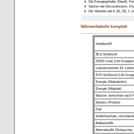
Die Energiegehalte, Eiweiß, Fet
Säuren wie Decosansäure, Orga
Die Vitamine wie A, B1, B2, C u
Nährwerttabelle komplett
Inhaltsstoff
BLS-Schlüssel
ZEBS-Code (LM-Gruppen
Leitsatznummer Dt. Leben
EVS-Schlüssel (LM-Grup
Energie (Kilokalorien)
Energie (Kilojoule)
Wasser, berechnet nach F
Eiweiss (Protein)
Fett
Kohlenhydrate, resorbierb
Ballaststoffe
Mineralstoffe (Rohasche)