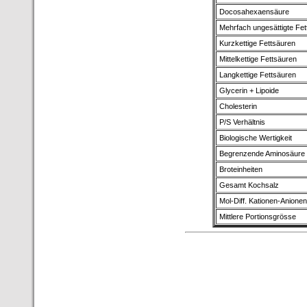
Docosahexaensäure
Mehrfach ungesättigte Fet
Kurzkettige Fettsäuren
Mittelkettige Fettsäuren
Langkettige Fettsäuren
Glycerin + Lipoide
Cholesterin
P/S Verhältnis
Biologische Wertigkeit
Begrenzende Aminosäure
Broteinheiten
Gesamt Kochsalz
Mol-Diff. Kationen-Anionen
Mittlere Portionsgrösse