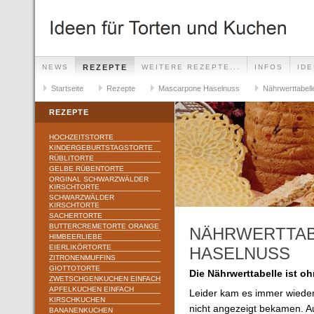
NEWS
REZEPTE
WEITERE REZEPTE...
INFOS
ID
Startseite
Rezepte
Mascarpone Haselnuss
Nährwerttabel
REZEPTE
HOCHZEITSTORTE
KINDERGEBURTSTAGSTORTE
RÜBLITORTE
GELBE RÜBENTORTE
ORGINAL SCHWARZWÄLDER
KIRSCHTORTE
SCHWARZWÄLDER
KIRSCHTORTE
SACHERTORTE
BUTTERCREMETORTE ORANGE
NÄHRWERTTAB
HIMBEERLIEBE
EIERLIKÖRTORTE
HASELNUSS
ZITRONENMUFFINS
GIOTTOTORTE
Die Nährwerttabelle ist 
ZWETSCHGENKUCHEN EINFACH
APFELKUCHEN EINFACH
Leider kam es immer wieder
KIRSCHKUCHEN
nicht angezeigt bekamen. A
BANANENKUCHEN