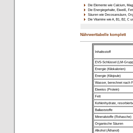
Die Elemente wie Calcium, Mag
Die Energiegehalte, Eiweiß, Fet
Säuren wie Decosansäure, Orga
Die Vitamine wie A, B1, B2, C u
Nährwerttabelle komplett
Inhaltsstoff
EVS-Schlüssel (LM-Grup
Energie (Kilokalorien)
Energie (Kilojoule)
Wasser, berechnet nach F
Eiweiss (Protein)
Fett
Kohlenhydrate, resorbierb
Ballaststoffe
Mineralstoffe (Rohasche)
Organische Säuren
Alkohol (Äthanol)