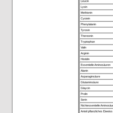
Leucin
Lysin
Methionin
Cystein
Phenylalanin
Tyrosin
Thereonin
Tryptophan
Valin
Arginin
Histidin
Essentielle Aminosäuren
Alanin
Asparaginsäure
Glutaminsäure
Glaycin
Prolin
Serin
Nichtessentielle Aminosäu
Anteil pflanzliches Eiweiss