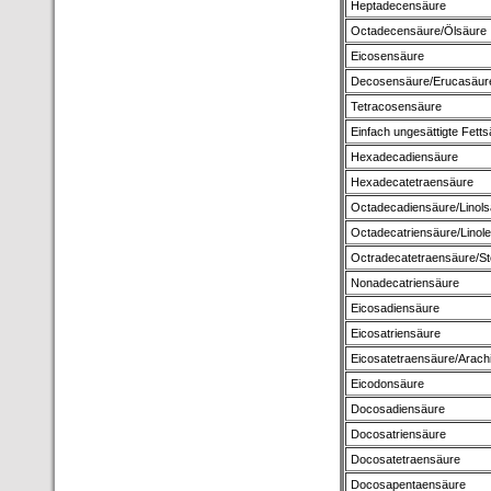
Heptadecensäure
Octadecensäure/Ölsäure
Eicosensäure
Decosensäure/Erucasäur
Tetracosensäure
Einfach ungesättigte Fett
Hexadecadiensäure
Hexadecatetraensäure
Octadecadiensäure/Linols
Octadecatriensäure/Linol
Octradecatetraensäure/St
Nonadecatriensäure
Eicosadiensäure
Eicosatriensäure
Eicosatetraensäure/Arach
Eicodonsäure
Docosadiensäure
Docosatriensäure
Docosatetraensäure
Docosapentaensäure