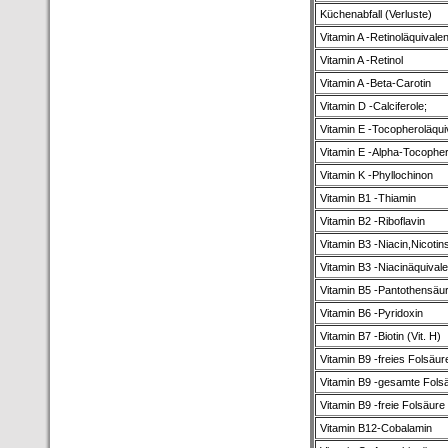
Küchenabfall (Verluste)
Vitamin A -Retinoläquivalen
Vitamin A -Retinol
Vitamin A -Beta-Carotin
Vitamin D -Calciferole;
Vitamin E -Tocopheroläqui
Vitamin E -Alpha-Tocopher
Vitamin K -Phyllochinon
Vitamin B1 -Thiamin
Vitamin B2 -Riboflavin
Vitamin B3 -Niacin,Nicotin
Vitamin B3 -Niacinäquivale
Vitamin B5 -Pantothensäu
Vitamin B6 -Pyridoxin
Vitamin B7 -Biotin (Vit. H)
Vitamin B9 -freies Folsäur
Vitamin B9 -gesamte Fols
Vitamin B9 -freie Folsäure
Vitamin B12-Cobalamin