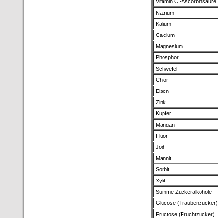
Vitamin C -Ascorbinsäure
Natrium
Kalium
Calcium
Magnesium
Phosphor
Schwefel
Chlor
Eisen
Zink
Kupfer
Mangan
Fluor
Jod
Mannit
Sorbit
Xylit
Summe Zuckeralkohole
Glucose (Traubenzucker)
Fructose (Fruchtzucker)