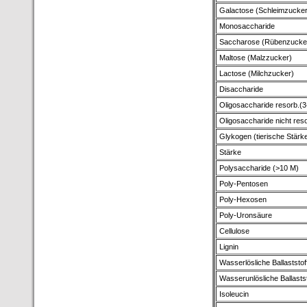
Galactose (Schleimzucker
Monosaccharide
Saccharose (Rübenzucke
Maltose (Malzzucker)
Lactose (Milchzucker)
Disaccharide
Oligosaccharide resorb.(3
Oligosaccharide nicht res
Glykogen (tierische Stärk
Stärke
Polysaccharide (>10 M)
Poly-Pentosen
Poly-Hexosen
Poly-Uronsäure
Cellulose
Lignin
Wasserlösliche Ballaststof
Wasserunlösliche Ballastst
Isoleucin