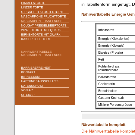
HIMMELSTORTE
in Tabellenform eingefügt. Di
LINZER TORTE
ST. GALLER KLOSTERTORTE
Nährwerttabelle Energie Geh
MASCARPONE FRUCHTTORTE
MASCARPONE HASELNUSS
NOUGAT PREISELBEERTORTE
Inhaltsstoff
WINZERTORTE MIT QUARK
BIRNENTORTE MIT QUARK
Energie (Kilokalorien)
KAISERLICHE TORTE
Energie (Kilojoule)
NÄHRWERTTABELLE
Eiweiss (Protein)
MASCARPONE HASELNUSS
Fett
Kohlenhydrate,
BARRIEREFREIHEIT
resorbierbare
KONTAKT
IMPRESSUM
Ballaststoffe
HAFTUNGSAUSSCHLUSS
Cholesterin
DATENSCHUTZ
VON A-Z
Broteinheiten
SITEMAP
Gesamt Kochsalz
Mittlere Portionsgrösse
Närwerttabelle komplett
Die Nährwerttabelle komplet