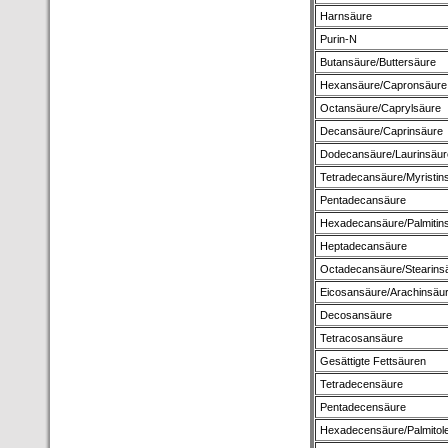
Harnsäure
Purin-N
Butansäure/Buttersäure
Hexansäure/Capronsäure
Octansäure/Caprylsäure
Decansäure/Caprinsäure
Dodecansäure/Laurinsäur
Tetradecansäure/Myristin
Pentadecansäure
Hexadecansäure/Palmitin
Heptadecansäure
Octadecansäure/Stearins
Eicosansäure/Arachinsäu
Decosansäure
Tetracosansäure
Gesättigte Fettsäuren
Tetradecensäure
Pentadecensäure
Hexadecensäure/Palmitol