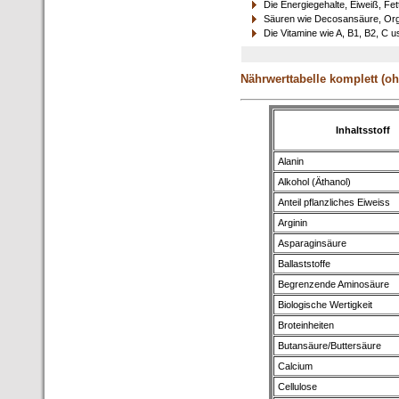
Die Energiegehalte, Eiweiß, Fet
Säuren wie Decosansäure, Orga
Die Vitamine wie A, B1, B2, C u
Nährwerttabelle komplett (oh
Inhaltsstoff
Alanin
Alkohol (Äthanol)
Anteil pflanzliches Eiweiss
Arginin
Asparaginsäure
Ballaststoffe
Begrenzende Aminosäure
Biologische Wertigkeit
Broteinheiten
Butansäure/Buttersäure
Calcium
Cellulose