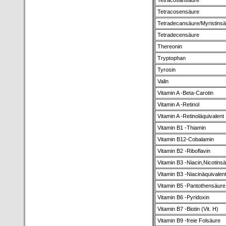
Tetracosansäure
Tetracosensäure
Tetradecansäure/Myristins
Tetradecensäure
Thereonin
Tryptophan
Tyrosin
Valin
Vitamin A -Beta-Carotin
Vitamin A -Retinol
Vitamin A -Retinoläquivalent
Vitamin B1 -Thiamin
Vitamin B12-Cobalamin
Vitamin B2 -Riboflavin
Vitamin B3 -Niacin,Nicotins
Vitamin B3 -Niacinäquivalen
Vitamin B5 -Pantothensäure
Vitamin B6 -Pyridoxin
Vitamin B7 -Biotin (Vit. H)
Vitamin B9 -freie Folsäure