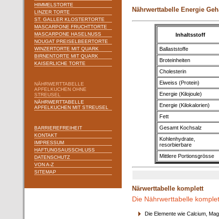
HIMMELSTORTE
Nährwerttabelle Energie Geha
LINZER TORTE
ST. GALLER KLOSTERTORTE
MASCARPONE FRUCHTTORTE
MASCARPONE HASELNUSS
Inhaltsstoff
NOUGAT PREISELBEERTORTE
WINZERTORTE MIT QUARK
Ballaststoffe
BIRNENTORTE MIT QUARK
Broteinheiten
KAISERLICHE TORTE
Cholesterin
Eiweiss (Protein)
NÄHRWERTTABELLE
APFELKUCHEN OHNE
Energie (Kilojoule)
STREUSEL
NÄHRWERTTABELLE
Energie (Kilokalorien)
APFELKUCHEN MIT STREUSEL
Fett
Gesamt Kochsalz
BARRIEREFREIHEIT
KONTAKT
Kohlenhydrate,
IMPRESSUM
resorbierbare
HAFTUNGSAUSSCHLUSS
Mittlere Portionsgrösse
DATENSCHUTZ
VON A-Z
SITEMAP
Närwerttabelle komplett
Die Nährwerttabelle komplet
Die Elemente wie Calcium, Mag