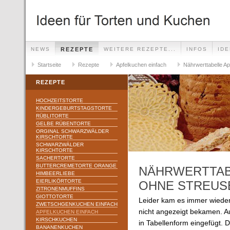
NEWS
REZEPTE
WEITERE REZEPTE...
INFOS
ID
Startseite
Rezepte
Apfelkuchen einfach
Nährwerttabelle A
REZEPTE
HOCHZEITSTORTE
KINDERGEBURTSTAGSTORTE
RÜBLITORTE
GELBE RÜBENTORTE
ORGINAL SCHWARZWÄLDER
KIRSCHTORTE
SCHWARZWÄLDER
KIRSCHTORTE
SACHERTORTE
BUTTERCREMETORTE ORANGE
NÄHRWERTTAB
HIMBEERLIEBE
EIERLIKÖRTORTE
OHNE STREUS
ZITRONENMUFFINS
GIOTTOTORTE
Leider kam es immer wieder
ZWETSCHGENKUCHEN EINFACH
nicht angezeigt bekamen. A
APFELKUCHEN EINFACH
KIRSCHKUCHEN
in Tabellenform eingefügt. Di
BANANENKUCHEN