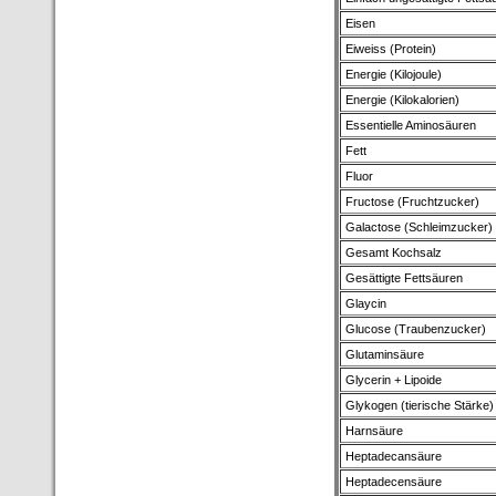
Eisen
Eiweiss (Protein)
Energie (Kilojoule)
Energie (Kilokalorien)
Essentielle Aminosäuren
Fett
Fluor
Fructose (Fruchtzucker)
Galactose (Schleimzucker)
Gesamt Kochsalz
Gesättigte Fettsäuren
Glaycin
Glucose (Traubenzucker)
Glutaminsäure
Glycerin + Lipoide
Glykogen (tierische Stärke)
Harnsäure
Heptadecansäure
Heptadecensäure