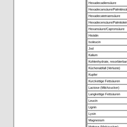
Hexadecadiensäure
Hexadecansäure/Palmitinsä
Hexadecatetraensäure
Hexadecensäure/Palmitolei
Hexansäure/Capronsäure
Histidin
Isoleucin
Jod
Kalium
Kohlenhydrate, resorbierba
Küchenabfall (Verluste)
Kupfer
Kurzkettige Fettsäuren
Lactose (Milchzucker)
Langkettige Fettsäuren
Leucin
Lignin
Lysin
Magnesium
Maltose (Malzzucker)