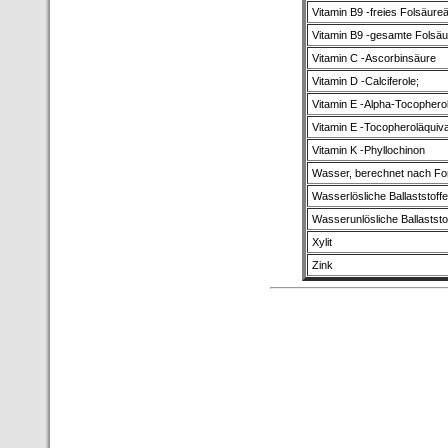
Vitamin B9 -freies Folsäure
Vitamin B9 -gesamte Folsäu
Vitamin C -Ascorbinsäure
Vitamin D -Calciferole;
Vitamin E -Alpha-Tocophero
Vitamin E -Tocopheroläquiva
Vitamin K -Phyllochinon
Wasser, berechnet nach Fo
Wasserlösliche Ballaststoffe
Wasserunlösliche Ballaststo
Xylit
Zink