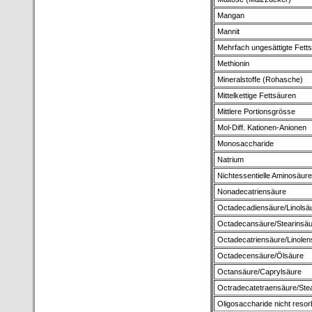
Mangan
Mannit
Mehrfach ungesättigte Fett
Methionin
Mineralstoffe (Rohasche)
Mittelkettige Fettsäuren
Mittlere Portionsgrösse
Mol-Diff. Kationen-Anionen
Monosaccharide
Natrium
Nichtessentielle Aminosäur
Nonadecatriensäure
Octadecadiensäure/Linolsä
Octadecansäure/Stearinsä
Octadecatriensäure/Linolen
Octadecensäure/Ölsäure
Octansäure/Caprylsäure
Octradecatetraensäure/Ste
Oligosaccharide nicht resor