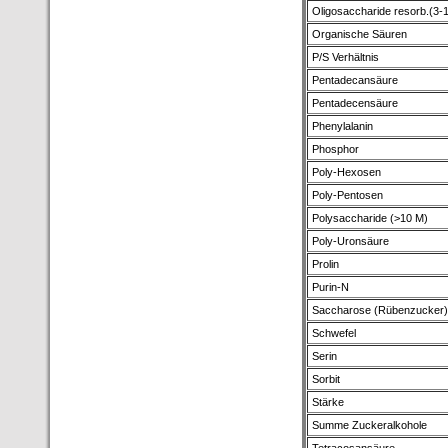
Oligosaccharide resorb.(3-
Organische Säuren
P/S Verhältnis
Pentadecansäure
Pentadecensäure
Phenylalanin
Phosphor
Poly-Hexosen
Poly-Pentosen
Polysaccharide (>10 M)
Poly-Uronsäure
Prolin
Purin-N
Saccharose (Rübenzucker)
Schwefel
Serin
Sorbit
Stärke
Summe Zuckeralkohole