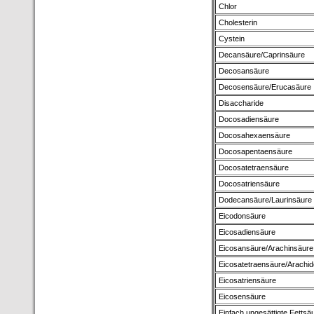
Chlor
Cholesterin
Cystein
Decansäure/Caprinsäure
Decosansäure
Decosensäure/Erucasäure
Disaccharide
Docosadiensäure
Docosahexaensäure
Docosapentaensäure
Docosatetraensäure
Docosatriensäure
Dodecansäure/Laurinsäure
Eicodonsäure
Eicosadiensäure
Eicosansäure/Arachinsäure
Eicosatetraensäure/Arachi
Eicosatriensäure
Eicosensäure
Einfach ungesättigte Fettsä